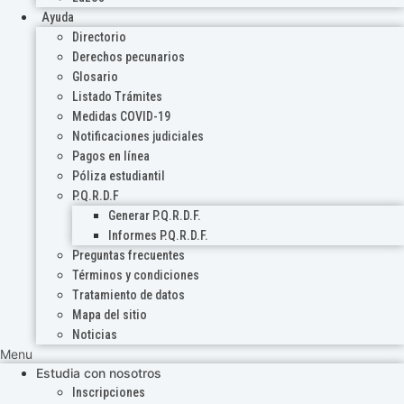
Ayuda
Directorio
Derechos pecunarios
Glosario
Listado Trámites
Medidas COVID-19
Notificaciones judiciales
Pagos en línea
Póliza estudiantil
P.Q.R.D.F
Generar P.Q.R.D.F.
Informes P.Q.R.D.F.
Preguntas frecuentes
Términos y condiciones
Tratamiento de datos
Mapa del sitio
Noticias
Menu
Estudia con nosotros
Inscripciones