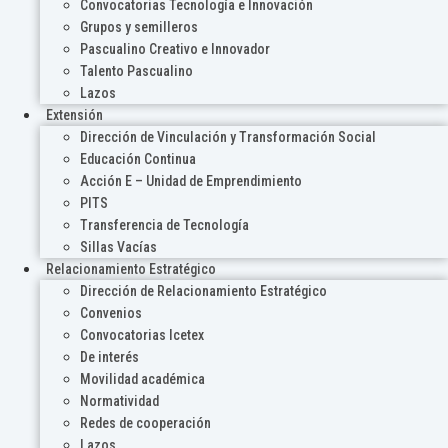
Convocatorias Tecnología e Innovación
Grupos y semilleros
Pascualino Creativo e Innovador
Talento Pascualino
Lazos
Extensión
Dirección de Vinculación y Transformación Social
Educación Continua
Acción E – Unidad de Emprendimiento
PITS
Transferencia de Tecnología
Sillas Vacías
Relacionamiento Estratégico
Dirección de Relacionamiento Estratégico
Convenios
Convocatorias Icetex
De interés
Movilidad académica
Normatividad
Redes de cooperación
Lazos