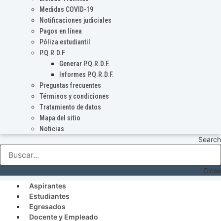
Medidas COVID-19
Notificaciones judiciales
Pagos en línea
Póliza estudiantil
P.Q.R.D.F
Generar P.Q.R.D.F.
Informes P.Q.R.D.F.
Preguntas frecuentes
Términos y condiciones
Tratamiento de datos
Mapa del sitio
Noticias
Search
Close
Aspirantes
Estudiantes
Egresados
Docente y Empleado