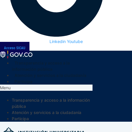
Linkedin
Youtube
Acceso SICAU
Transparencia y acceso a la
información pública
Atención y servicios a la ciudadanía
Participa
Menu
Transparencia y acceso a la información
pública
Atención y servicios a la ciudadanía
Participa