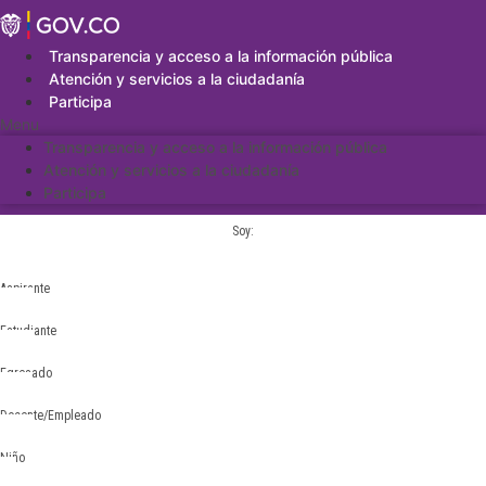
Saltar
al
contenido
Transparencia y acceso a la información pública
Atención y servicios a la ciudadanía
Participa
Menu
Transparencia y acceso a la información pública
Atención y servicios a la ciudadanía
Participa
Soy:
Aspirante
Estudiante
Egresado
Docente/Empleado
Niño