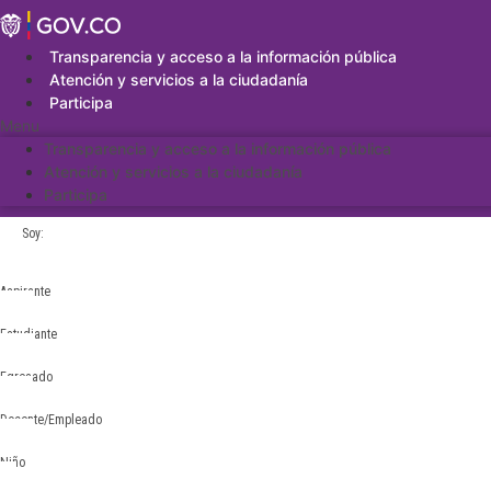
Saltar
al
contenido
Transparencia y acceso a la información pública
Atención y servicios a la ciudadanía
Participa
Menu
Transparencia y acceso a la información pública
Atención y servicios a la ciudadanía
Participa
Soy:
Aspirante
Estudiante
Egresado
Docente/Empleado
Niño