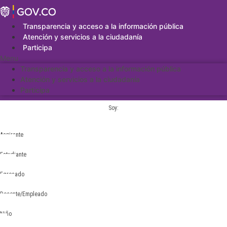
Saltar
al
contenido
Transparencia y acceso a la información pública
Atención y servicios a la ciudadanía
Participa
Menu
Transparencia y acceso a la información pública
Atención y servicios a la ciudadanía
Participa
Soy:
Aspirante
Estudiante
Egresado
Docente/Empleado
Niño