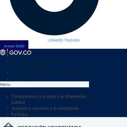
Linkedin
Youtube
Acceso SICAU
Transparencia y acceso a la
información pública
Atención y servicios a la ciudadanía
Participa
Menu
Transparencia y acceso a la información
pública
Atención y servicios a la ciudadanía
Participa