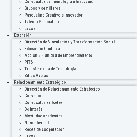
Convocatorias Tecnología e Innovación
Grupos y semilleros
Pascualino Creativo e Innovador
Talento Pascualino
Lazos
Extensión
Dirección de Vinculación y Transformación Social
Educación Continua
Acción E – Unidad de Emprendimiento
PITS
Transferencia de Tecnología
Sillas Vacías
Relacionamiento Estratégico
Dirección de Relacionamiento Estratégico
Convenios
Convocatorias Icetex
De interés
Movilidad académica
Normatividad
Redes de cooperación
Lazos