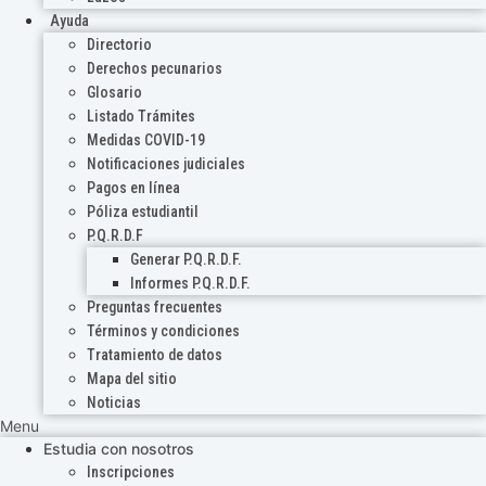
Ayuda
Directorio
Derechos pecunarios
Glosario
Listado Trámites
Medidas COVID-19
Notificaciones judiciales
Pagos en línea
Póliza estudiantil
P.Q.R.D.F
Generar P.Q.R.D.F.
Informes P.Q.R.D.F.
Preguntas frecuentes
Términos y condiciones
Tratamiento de datos
Mapa del sitio
Noticias
Menu
Estudia con nosotros
Inscripciones