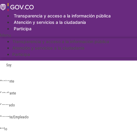
Saltar
al
contenido
Transparencia y acceso a la información pública
Atención y servicios a la ciudadanía
Participa
Menu
Transparencia y acceso a la información pública
Atención y servicios a la ciudadanía
Participa
Soy:
Aspirante
Estudiante
Egresado
Docente/Empleado
Niño