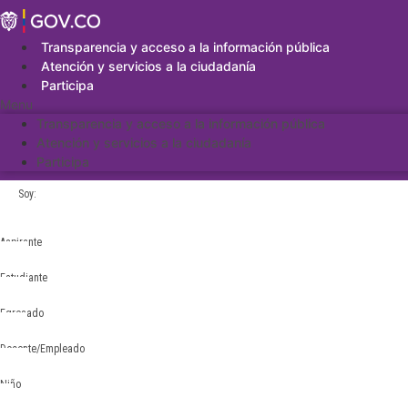
Saltar
al
contenido
Transparencia y acceso a la información pública
Atención y servicios a la ciudadanía
Participa
Menu
Transparencia y acceso a la información pública
Atención y servicios a la ciudadanía
Participa
Soy:
Aspirante
Estudiante
Egresado
Docente/Empleado
Niño