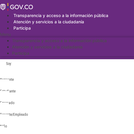
Saltar
al
contenido
Transparencia y acceso a la información pública
Atención y servicios a la ciudadanía
Participa
Menu
Transparencia y acceso a la información pública
Atención y servicios a la ciudadanía
Participa
Soy:
Aspirante
Estudiante
Egresado
Docente/Empleado
Niño