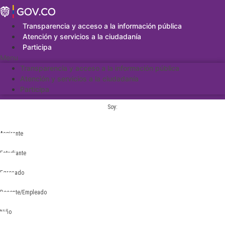
Saltar
al
contenido
Transparencia y acceso a la información pública
Atención y servicios a la ciudadanía
Participa
Menu
Transparencia y acceso a la información pública
Atención y servicios a la ciudadanía
Participa
Soy:
Aspirante
Estudiante
Egresado
Docente/Empleado
Niño