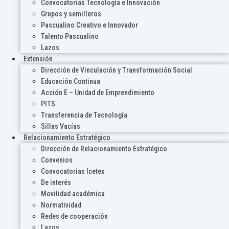
Convocatorias Tecnología e Innovación
Grupos y semilleros
Pascualino Creativo e Innovador
Talento Pascualino
Lazos
Extensión
Dirección de Vinculación y Transformación Social
Educación Continua
Acción E – Unidad de Emprendimiento
PITS
Transferencia de Tecnología
Sillas Vacías
Relacionamiento Estratégico
Dirección de Relacionamiento Estratégico
Convenios
Convocatorias Icetex
De interés
Movilidad académica
Normatividad
Redes de cooperación
Lazos