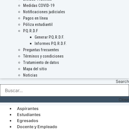
Medidas COVID-19
Notificaciones judiciales
Pagos en línea
Póliza estudiantil
P.Q.R.D.F
Generar P.Q.R.D.F.
Informes P.Q.R.D.F.
Preguntas frecuentes
Términos y condiciones
Tratamiento de datos
Mapa del sitio
Noticias
Search
Close
Aspirantes
Estudiantes
Egresados
Docente y Empleado