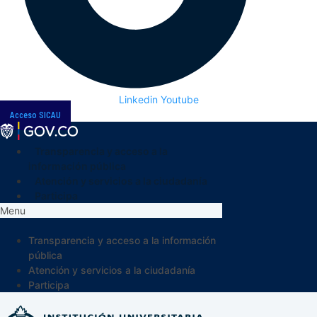
Linkedin
Youtube
Acceso SICAU
Transparencia y acceso a la
información pública
Atención y servicios a la ciudadanía
Participa
Menu
Transparencia y acceso a la información
pública
Atención y servicios a la ciudadanía
Participa