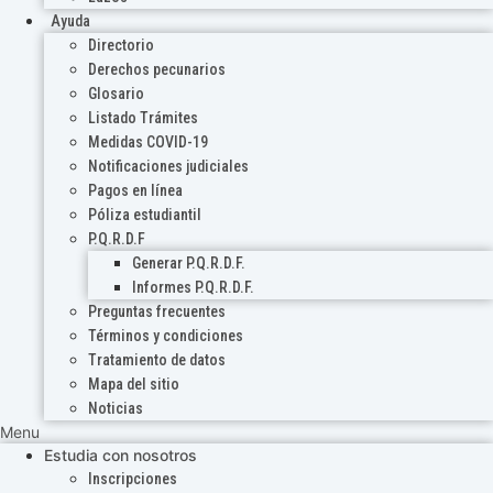
Ayuda
Directorio
Derechos pecunarios
Glosario
Listado Trámites
Medidas COVID-19
Notificaciones judiciales
Pagos en línea
Póliza estudiantil
P.Q.R.D.F
Generar P.Q.R.D.F.
Informes P.Q.R.D.F.
Preguntas frecuentes
Términos y condiciones
Tratamiento de datos
Mapa del sitio
Noticias
Menu
Estudia con nosotros
Inscripciones