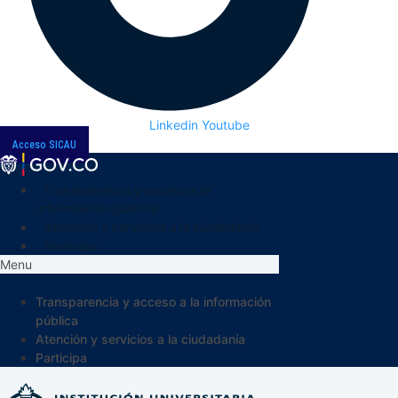
Linkedin
Youtube
Acceso SICAU
Transparencia y acceso a la
información pública
Atención y servicios a la ciudadanía
Participa
Menu
Transparencia y acceso a la información
pública
Atención y servicios a la ciudadanía
Participa