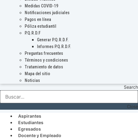
Medidas COVID-19
Notificaciones judiciales
Pagos en línea
Póliza estudiantil
P.Q.R.D.F
Generar P.Q.R.D.F.
Informes P.Q.R.D.F.
Preguntas frecuentes
Términos y condiciones
Tratamiento de datos
Mapa del sitio
Noticias
Search
Close
Aspirantes
Estudiantes
Egresados
Docente y Empleado