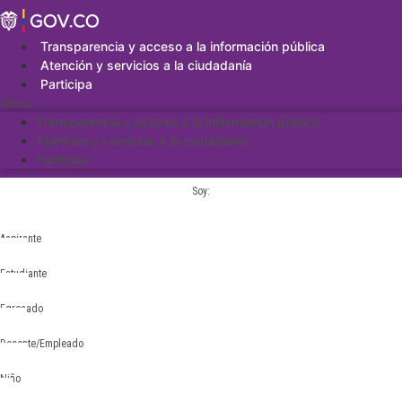
Saltar
al
contenido
Transparencia y acceso a la información pública
Atención y servicios a la ciudadanía
Participa
Menu
Transparencia y acceso a la información pública
Atención y servicios a la ciudadanía
Participa
Soy:
Aspirante
Estudiante
Egresado
Docente/Empleado
Niño