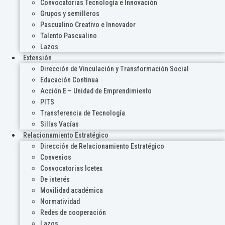
Convocatorias Tecnología e Innovación
Grupos y semilleros
Pascualino Creativo e Innovador
Talento Pascualino
Lazos
Extensión
Dirección de Vinculación y Transformación Social
Educación Continua
Acción E – Unidad de Emprendimiento
PITS
Transferencia de Tecnología
Sillas Vacías
Relacionamiento Estratégico
Dirección de Relacionamiento Estratégico
Convenios
Convocatorias Icetex
De interés
Movilidad académica
Normatividad
Redes de cooperación
Lazos