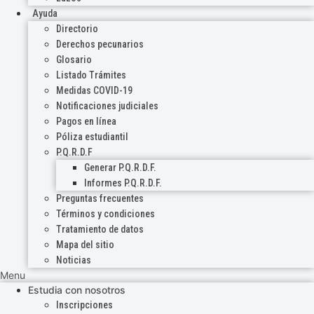
Ayuda
Directorio
Derechos pecunarios
Glosario
Listado Trámites
Medidas COVID-19
Notificaciones judiciales
Pagos en línea
Póliza estudiantil
P.Q.R.D.F
Generar P.Q.R.D.F.
Informes P.Q.R.D.F.
Preguntas frecuentes
Términos y condiciones
Tratamiento de datos
Mapa del sitio
Noticias
Menu
Estudia con nosotros
Inscripciones