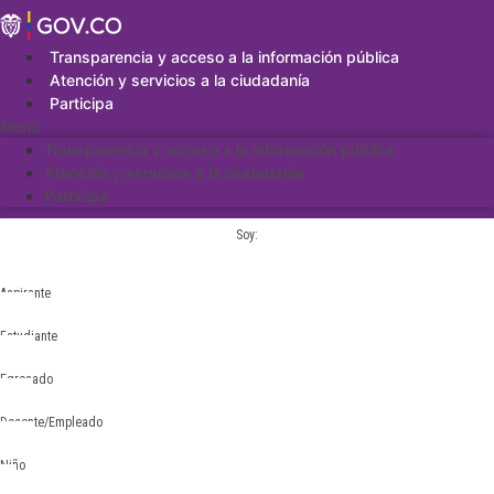
Saltar
al
contenido
Transparencia y acceso a la información pública
Atención y servicios a la ciudadanía
Participa
Menu
Transparencia y acceso a la información pública
Atención y servicios a la ciudadanía
Participa
Soy:
Aspirante
Estudiante
Egresado
Docente/Empleado
Niño