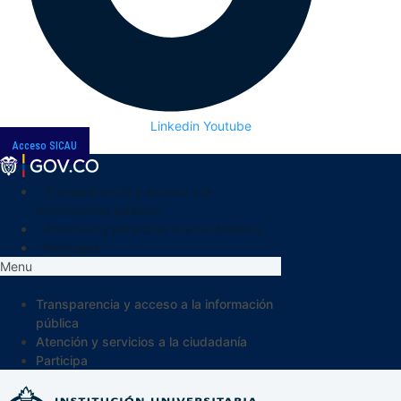
Linkedin
Youtube
Acceso SICAU
Transparencia y acceso a la
información pública
Atención y servicios a la ciudadanía
Participa
Menu
Transparencia y acceso a la información
pública
Atención y servicios a la ciudadanía
Participa