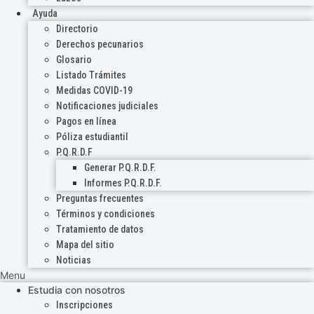
Ayuda
Directorio
Derechos pecunarios
Glosario
Listado Trámites
Medidas COVID-19
Notificaciones judiciales
Pagos en línea
Póliza estudiantil
P.Q.R.D.F
Generar P.Q.R.D.F.
Informes P.Q.R.D.F.
Preguntas frecuentes
Términos y condiciones
Tratamiento de datos
Mapa del sitio
Noticias
Menu
Estudia con nosotros
Inscripciones