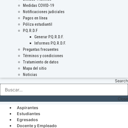
Medidas COVID-19
Notificaciones judiciales
Pagos en línea
Póliza estudiantil
P.Q.R.D.F
Generar P.Q.R.D.F.
Informes P.Q.R.D.F.
Preguntas frecuentes
Términos y condiciones
Tratamiento de datos
Mapa del sitio
Noticias
Search
Close
Aspirantes
Estudiantes
Egresados
Docente y Empleado