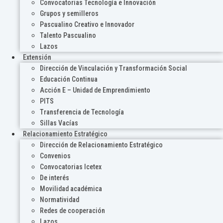
Convocatorias Tecnología e Innovación
Grupos y semilleros
Pascualino Creativo e Innovador
Talento Pascualino
Lazos
Extensión
Dirección de Vinculación y Transformación Social
Educación Continua
Acción E – Unidad de Emprendimiento
PITS
Transferencia de Tecnología
Sillas Vacías
Relacionamiento Estratégico
Dirección de Relacionamiento Estratégico
Convenios
Convocatorias Icetex
De interés
Movilidad académica
Normatividad
Redes de cooperación
Lazos