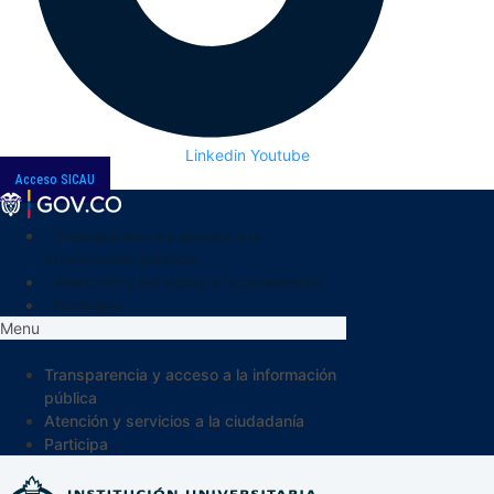
Linkedin
Youtube
Acceso SICAU
Transparencia y acceso a la
información pública
Atención y servicios a la ciudadanía
Participa
Menu
Transparencia y acceso a la información
pública
Atención y servicios a la ciudadanía
Participa