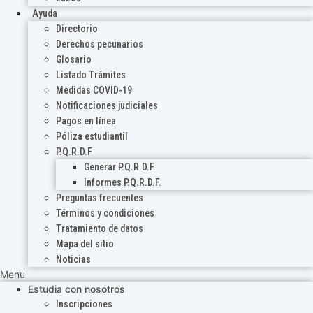
Ayuda
Directorio
Derechos pecunarios
Glosario
Listado Trámites
Medidas COVID-19
Notificaciones judiciales
Pagos en línea
Póliza estudiantil
P.Q.R.D.F
Generar P.Q.R.D.F.
Informes P.Q.R.D.F.
Preguntas frecuentes
Términos y condiciones
Tratamiento de datos
Mapa del sitio
Noticias
Menu
Estudia con nosotros
Inscripciones