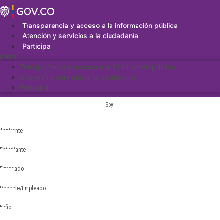
Saltar
al
contenido
Transparencia y acceso a la información pública
Atención y servicios a la ciudadanía
Participa
Menu
Transparencia y acceso a la información pública
Atención y servicios a la ciudadanía
Participa
Soy:
Aspirante
Estudiante
Egresado
Docente/Empleado
Niño