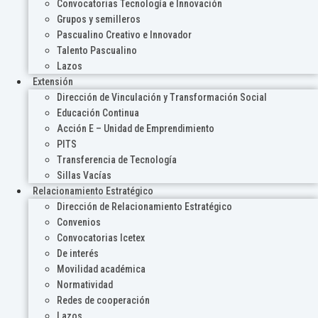
Convocatorias Tecnología e Innovación
Grupos y semilleros
Pascualino Creativo e Innovador
Talento Pascualino
Lazos
Extensión
Dirección de Vinculación y Transformación Social
Educación Continua
Acción E – Unidad de Emprendimiento
PITS
Transferencia de Tecnología
Sillas Vacías
Relacionamiento Estratégico
Dirección de Relacionamiento Estratégico
Convenios
Convocatorias Icetex
De interés
Movilidad académica
Normatividad
Redes de cooperación
Lazos