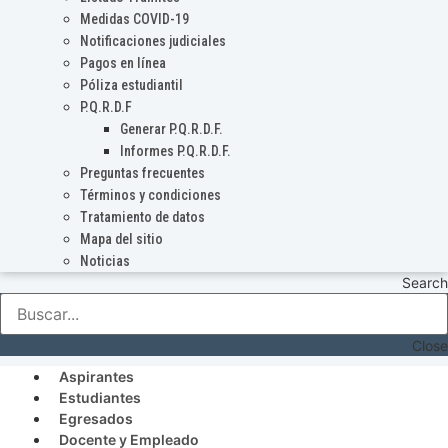
Medidas COVID-19
Notificaciones judiciales
Pagos en línea
Póliza estudiantil
P.Q.R.D.F
Generar P.Q.R.D.F.
Informes P.Q.R.D.F.
Preguntas frecuentes
Términos y condiciones
Tratamiento de datos
Mapa del sitio
Noticias
Search
Close
Aspirantes
Estudiantes
Egresados
Docente y Empleado