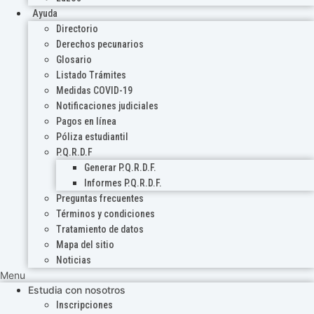
Ayuda
Directorio
Derechos pecunarios
Glosario
Listado Trámites
Medidas COVID-19
Notificaciones judiciales
Pagos en línea
Póliza estudiantil
P.Q.R.D.F
Generar P.Q.R.D.F.
Informes P.Q.R.D.F.
Preguntas frecuentes
Términos y condiciones
Tratamiento de datos
Mapa del sitio
Noticias
Menu
Estudia con nosotros
Inscripciones