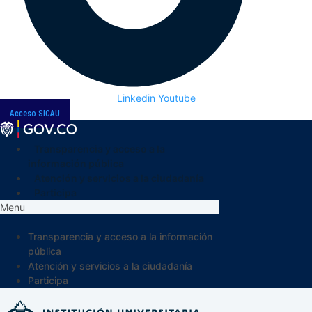
Linkedin
Youtube
Acceso SICAU
Transparencia y acceso a la
información pública
Atención y servicios a la ciudadanía
Participa
Menu
Transparencia y acceso a la información
pública
Atención y servicios a la ciudadanía
Participa