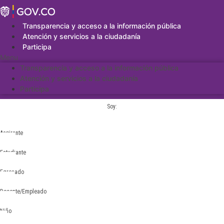
Saltar
al
contenido
Transparencia y acceso a la información pública
Atención y servicios a la ciudadanía
Participa
Menu
Transparencia y acceso a la información pública
Atención y servicios a la ciudadanía
Participa
Soy:
Aspirante
Estudiante
Egresado
Docente/Empleado
Niño