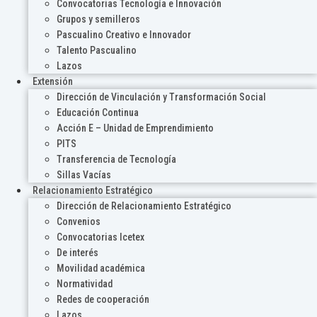
Convocatorias Tecnología e Innovación
Grupos y semilleros
Pascualino Creativo e Innovador
Talento Pascualino
Lazos
Extensión
Dirección de Vinculación y Transformación Social
Educación Continua
Acción E – Unidad de Emprendimiento
PITS
Transferencia de Tecnología
Sillas Vacías
Relacionamiento Estratégico
Dirección de Relacionamiento Estratégico
Convenios
Convocatorias Icetex
De interés
Movilidad académica
Normatividad
Redes de cooperación
Lazos