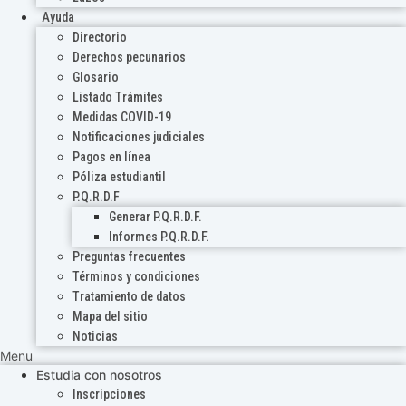
Ayuda
Directorio
Derechos pecunarios
Glosario
Listado Trámites
Medidas COVID-19
Notificaciones judiciales
Pagos en línea
Póliza estudiantil
P.Q.R.D.F
Generar P.Q.R.D.F.
Informes P.Q.R.D.F.
Preguntas frecuentes
Términos y condiciones
Tratamiento de datos
Mapa del sitio
Noticias
Menu
Estudia con nosotros
Inscripciones