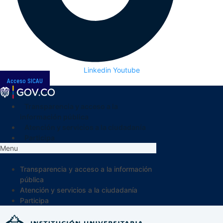
Linkedin
Youtube
Acceso SICAU
Transparencia y acceso a la
información pública
Atención y servicios a la ciudadanía
Participa
Menu
Transparencia y acceso a la información
pública
Atención y servicios a la ciudadanía
Participa