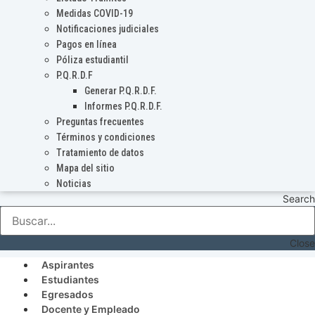
Medidas COVID-19
Notificaciones judiciales
Pagos en línea
Póliza estudiantil
P.Q.R.D.F
Generar P.Q.R.D.F.
Informes P.Q.R.D.F.
Preguntas frecuentes
Términos y condiciones
Tratamiento de datos
Mapa del sitio
Noticias
Search
Close
Aspirantes
Estudiantes
Egresados
Docente y Empleado