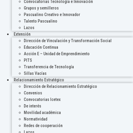
Convocatorias Tecnología e Innovación
Grupos y semilleros
Pascualino Creativo e Innovador
Talento Pascualino
Lazos
Extensión
Dirección de Vinculación y Transformación Social
Educación Continua
Acción E – Unidad de Emprendimiento
PITS
Transferencia de Tecnología
Sillas Vacías
Relacionamiento Estratégico
Dirección de Relacionamiento Estratégico
Convenios
Convocatorias Icetex
De interés
Movilidad académica
Normatividad
Redes de cooperación
Lazos