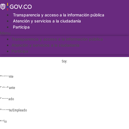
Saltar
al
contenido
Transparencia y acceso a la información pública
Atención y servicios a la ciudadanía
Participa
Menu
Transparencia y acceso a la información pública
Atención y servicios a la ciudadanía
Participa
Soy:
Aspirante
Estudiante
Egresado
Docente/Empleado
Niño