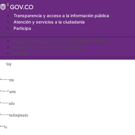
Saltar
al
contenido
Transparencia y acceso a la información pública
Atención y servicios a la ciudadanía
Participa
Menu
Transparencia y acceso a la información pública
Atención y servicios a la ciudadanía
Participa
Soy:
Aspirante
Estudiante
Egresado
Docente/Empleado
Niño