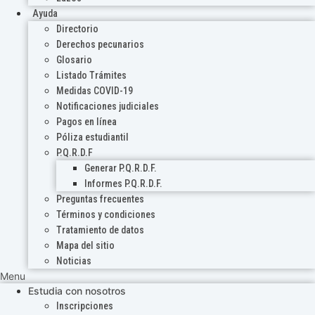
Ayuda
Directorio
Derechos pecunarios
Glosario
Listado Trámites
Medidas COVID-19
Notificaciones judiciales
Pagos en línea
Póliza estudiantil
P.Q.R.D.F
Generar P.Q.R.D.F.
Informes P.Q.R.D.F.
Preguntas frecuentes
Términos y condiciones
Tratamiento de datos
Mapa del sitio
Noticias
Menu
Estudia con nosotros
Inscripciones