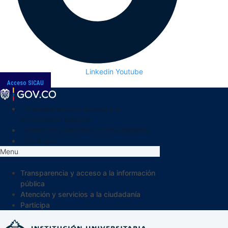
Linkedin
Youtube
Acceso SICAU
Transparencia y acceso a la
información pública
Atención y servicios a la ciudadanía
Participa
Menu
Transparencia y acceso a la información
pública
Atención y servicios a la ciudadanía
Participa