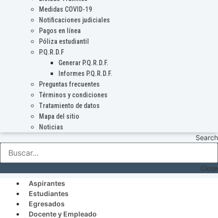
Medidas COVID-19
Notificaciones judiciales
Pagos en línea
Póliza estudiantil
P.Q.R.D.F
Generar P.Q.R.D.F.
Informes P.Q.R.D.F.
Preguntas frecuentes
Términos y condiciones
Tratamiento de datos
Mapa del sitio
Noticias
Search
Close
Aspirantes
Estudiantes
Egresados
Docente y Empleado