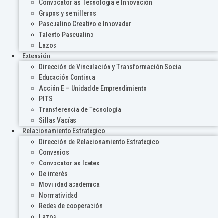
Convocatorias Tecnología e Innovación
Grupos y semilleros
Pascualino Creativo e Innovador
Talento Pascualino
Lazos
Extensión
Dirección de Vinculación y Transformación Social
Educación Continua
Acción E – Unidad de Emprendimiento
PITS
Transferencia de Tecnología
Sillas Vacías
Relacionamiento Estratégico
Dirección de Relacionamiento Estratégico
Convenios
Convocatorias Icetex
De interés
Movilidad académica
Normatividad
Redes de cooperación
Lazos