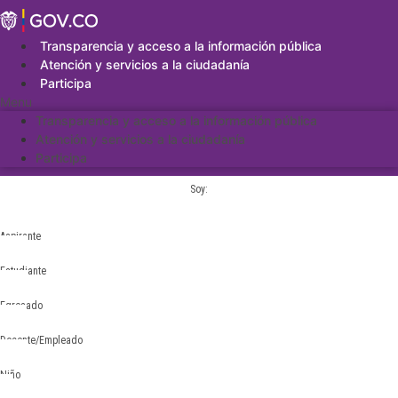
Saltar
al
contenido
Transparencia y acceso a la información pública
Atención y servicios a la ciudadanía
Participa
Menu
Transparencia y acceso a la información pública
Atención y servicios a la ciudadanía
Participa
Soy:
Aspirante
Estudiante
Egresado
Docente/Empleado
Niño