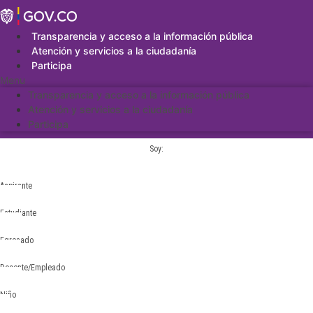
Saltar
al
contenido
Transparencia y acceso a la información pública
Atención y servicios a la ciudadanía
Participa
Menu
Transparencia y acceso a la información pública
Atención y servicios a la ciudadanía
Participa
Soy:
Aspirante
Estudiante
Egresado
Docente/Empleado
Niño