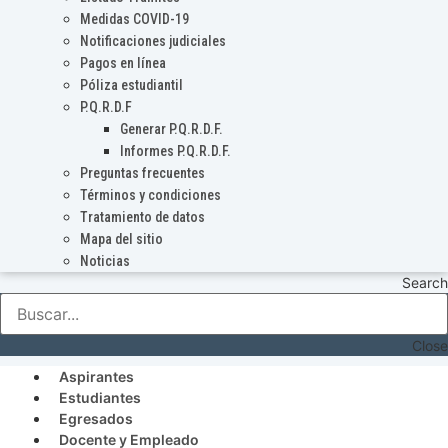
Medidas COVID-19
Notificaciones judiciales
Pagos en línea
Póliza estudiantil
P.Q.R.D.F
Generar P.Q.R.D.F.
Informes P.Q.R.D.F.
Preguntas frecuentes
Términos y condiciones
Tratamiento de datos
Mapa del sitio
Noticias
Search
Close
Aspirantes
Estudiantes
Egresados
Docente y Empleado