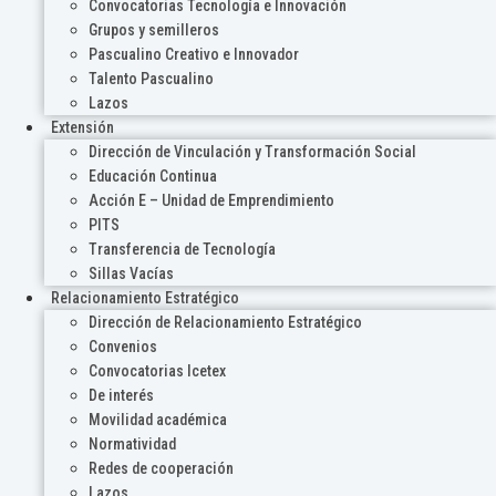
Convocatorias Tecnología e Innovación
Grupos y semilleros
Pascualino Creativo e Innovador
Talento Pascualino
Lazos
Extensión
Dirección de Vinculación y Transformación Social
Educación Continua
Acción E – Unidad de Emprendimiento
PITS
Transferencia de Tecnología
Sillas Vacías
Relacionamiento Estratégico
Dirección de Relacionamiento Estratégico
Convenios
Convocatorias Icetex
De interés
Movilidad académica
Normatividad
Redes de cooperación
Lazos