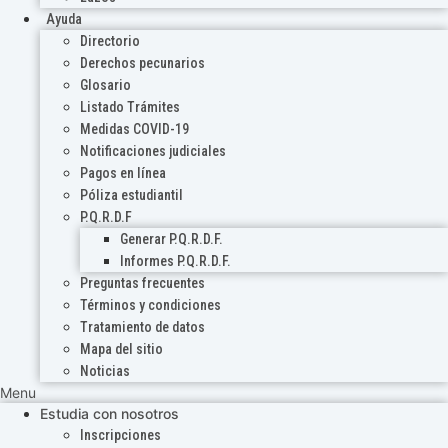
Ayuda
Directorio
Derechos pecunarios
Glosario
Listado Trámites
Medidas COVID-19
Notificaciones judiciales
Pagos en línea
Póliza estudiantil
P.Q.R.D.F
Generar P.Q.R.D.F.
Informes P.Q.R.D.F.
Preguntas frecuentes
Términos y condiciones
Tratamiento de datos
Mapa del sitio
Noticias
Menu
Estudia con nosotros
Inscripciones