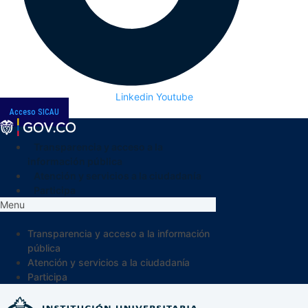
Linkedin
Youtube
Acceso SICAU
Transparencia y acceso a la
información pública
Atención y servicios a la ciudadanía
Participa
Menu
Transparencia y acceso a la información
pública
Atención y servicios a la ciudadanía
Participa