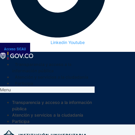
Linkedin
Youtube
Acceso SICAU
Transparencia y acceso a la
información pública
Atención y servicios a la ciudadanía
Participa
Menu
Transparencia y acceso a la información
pública
Atención y servicios a la ciudadanía
Participa