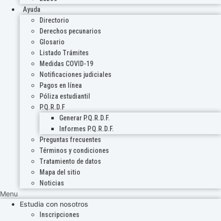
Ayuda
Directorio
Derechos pecunarios
Glosario
Listado Trámites
Medidas COVID-19
Notificaciones judiciales
Pagos en línea
Póliza estudiantil
P.Q.R.D.F
Generar P.Q.R.D.F.
Informes P.Q.R.D.F.
Preguntas frecuentes
Términos y condiciones
Tratamiento de datos
Mapa del sitio
Noticias
Menu
Estudia con nosotros
Inscripciones