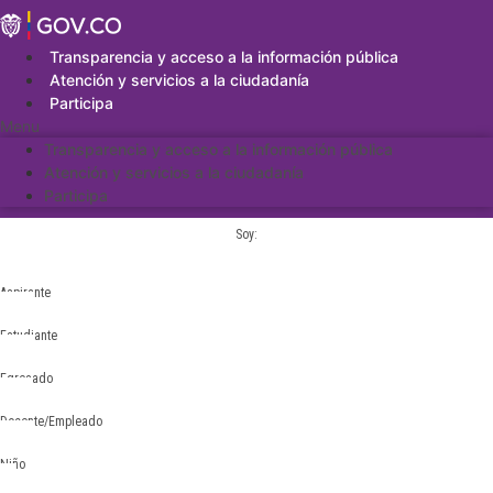
Saltar
al
contenido
Transparencia y acceso a la información pública
Atención y servicios a la ciudadanía
Participa
Menu
Transparencia y acceso a la información pública
Atención y servicios a la ciudadanía
Participa
Soy:
Aspirante
Estudiante
Egresado
Docente/Empleado
Niño