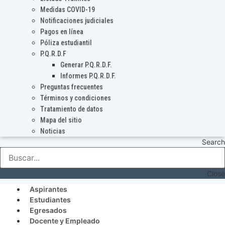
Medidas COVID-19
Notificaciones judiciales
Pagos en línea
Póliza estudiantil
P.Q.R.D.F
Generar P.Q.R.D.F.
Informes P.Q.R.D.F.
Preguntas frecuentes
Términos y condiciones
Tratamiento de datos
Mapa del sitio
Noticias
Search
Close
Aspirantes
Estudiantes
Egresados
Docente y Empleado