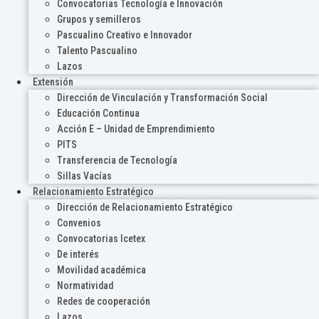
Convocatorias Tecnología e Innovación
Grupos y semilleros
Pascualino Creativo e Innovador
Talento Pascualino
Lazos
Extensión
Dirección de Vinculación y Transformación Social
Educación Continua
Acción E – Unidad de Emprendimiento
PITS
Transferencia de Tecnología
Sillas Vacías
Relacionamiento Estratégico
Dirección de Relacionamiento Estratégico
Convenios
Convocatorias Icetex
De interés
Movilidad académica
Normatividad
Redes de cooperación
Lazos