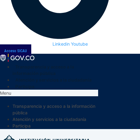
Linkedin
Youtube
Acceso SICAU
Transparencia y acceso a la
información pública
Atención y servicios a la ciudadanía
Participa
Menu
Transparencia y acceso a la información
pública
Atención y servicios a la ciudadanía
Participa