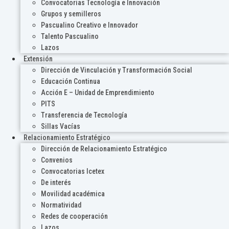
Convocatorias Tecnología e Innovación
Grupos y semilleros
Pascualino Creativo e Innovador
Talento Pascualino
Lazos
Extensión
Dirección de Vinculación y Transformación Social
Educación Continua
Acción E – Unidad de Emprendimiento
PITS
Transferencia de Tecnología
Sillas Vacías
Relacionamiento Estratégico
Dirección de Relacionamiento Estratégico
Convenios
Convocatorias Icetex
De interés
Movilidad académica
Normatividad
Redes de cooperación
Lazos