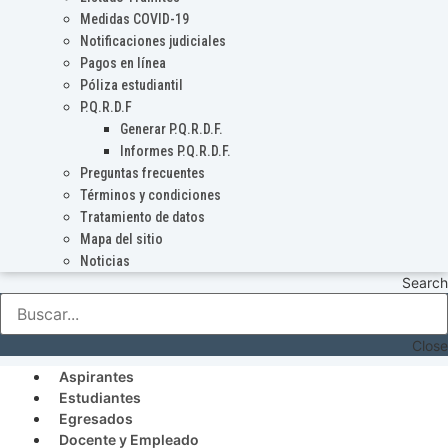
Medidas COVID-19
Notificaciones judiciales
Pagos en línea
Póliza estudiantil
P.Q.R.D.F
Generar P.Q.R.D.F.
Informes P.Q.R.D.F.
Preguntas frecuentes
Términos y condiciones
Tratamiento de datos
Mapa del sitio
Noticias
Search
Close
Aspirantes
Estudiantes
Egresados
Docente y Empleado