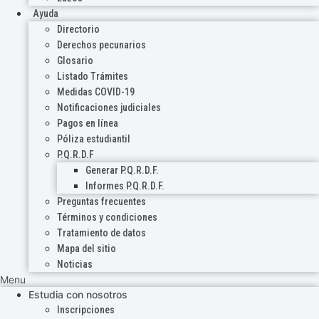
Ayuda
Directorio
Derechos pecunarios
Glosario
Listado Trámites
Medidas COVID-19
Notificaciones judiciales
Pagos en línea
Póliza estudiantil
P.Q.R.D.F
Generar P.Q.R.D.F.
Informes P.Q.R.D.F.
Preguntas frecuentes
Términos y condiciones
Tratamiento de datos
Mapa del sitio
Noticias
Menu
Estudia con nosotros
Inscripciones