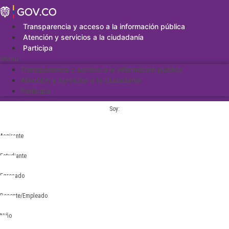
Saltar
al
contenido
Transparencia y acceso a la información pública
Atención y servicios a la ciudadanía
Participa
Menu
Transparencia y acceso a la información pública
Atención y servicios a la ciudadanía
Participa
Soy:
Aspirante
Estudiante
Egresado
Docente/Empleado
Niño