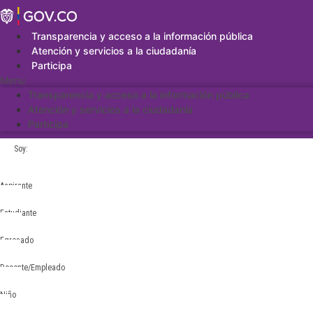
Saltar
al
contenido
Transparencia y acceso a la información pública
Atención y servicios a la ciudadanía
Participa
Menu
Transparencia y acceso a la información pública
Atención y servicios a la ciudadanía
Participa
Soy:
Aspirante
Estudiante
Egresado
Docente/Empleado
Niño