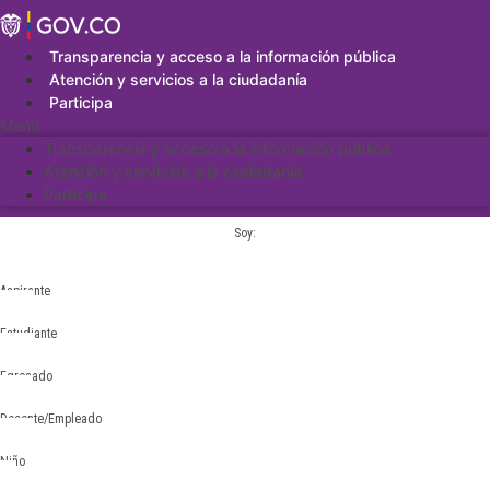
Saltar
al
contenido
Transparencia y acceso a la información pública
Atención y servicios a la ciudadanía
Participa
Menu
Transparencia y acceso a la información pública
Atención y servicios a la ciudadanía
Participa
Soy:
Aspirante
Estudiante
Egresado
Docente/Empleado
Niño