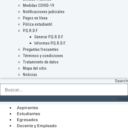
Medidas COVID-19
Notificaciones judiciales
Pagos en línea
Póliza estudiantil
P.Q.R.D.F
Generar P.Q.R.D.F.
Informes P.Q.R.D.F.
Preguntas frecuentes
Términos y condiciones
Tratamiento de datos
Mapa del sitio
Noticias
Search
Close
Aspirantes
Estudiantes
Egresados
Docente y Empleado