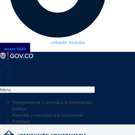
Linkedin
Youtube
Acceso SICAU
Transparencia y acceso a la
información pública
Atención y servicios a la ciudadanía
Participa
Menu
Transparencia y acceso a la información
pública
Atención y servicios a la ciudadanía
Participa