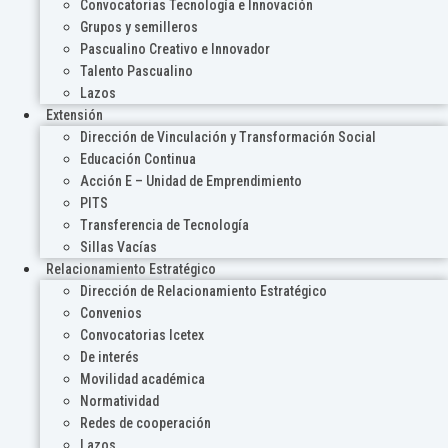
Convocatorias Tecnología e Innovación
Grupos y semilleros
Pascualino Creativo e Innovador
Talento Pascualino
Lazos
Extensión
Dirección de Vinculación y Transformación Social
Educación Continua
Acción E – Unidad de Emprendimiento
PITS
Transferencia de Tecnología
Sillas Vacías
Relacionamiento Estratégico
Dirección de Relacionamiento Estratégico
Convenios
Convocatorias Icetex
De interés
Movilidad académica
Normatividad
Redes de cooperación
Lazos