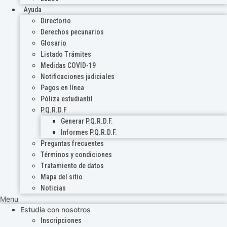
Ayuda
Directorio
Derechos pecunarios
Glosario
Listado Trámites
Medidas COVID-19
Notificaciones judiciales
Pagos en línea
Póliza estudiantil
P.Q.R.D.F
Generar P.Q.R.D.F.
Informes P.Q.R.D.F.
Preguntas frecuentes
Términos y condiciones
Tratamiento de datos
Mapa del sitio
Noticias
Menu
Estudia con nosotros
Inscripciones