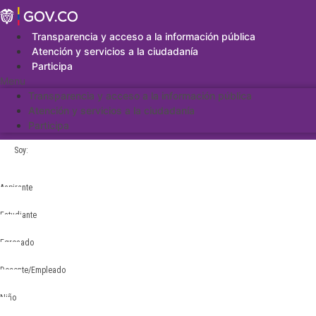
Saltar
al
contenido
Transparencia y acceso a la información pública
Atención y servicios a la ciudadanía
Participa
Menu
Transparencia y acceso a la información pública
Atención y servicios a la ciudadanía
Participa
Soy:
Aspirante
Estudiante
Egresado
Docente/Empleado
Niño