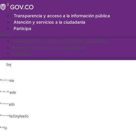
Saltar
al
contenido
Transparencia y acceso a la información pública
Atención y servicios a la ciudadanía
Participa
Menu
Transparencia y acceso a la información pública
Atención y servicios a la ciudadanía
Participa
Soy:
Aspirante
Estudiante
Egresado
Docente/Empleado
Niño