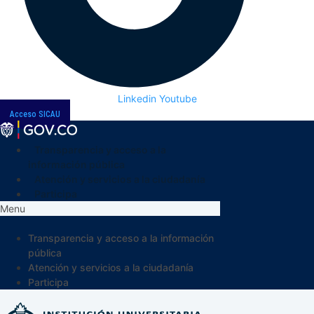
Linkedin
Youtube
Acceso SICAU
Transparencia y acceso a la
información pública
Atención y servicios a la ciudadanía
Participa
Menu
Transparencia y acceso a la información
pública
Atención y servicios a la ciudadanía
Participa