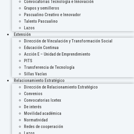
Convocatorias Tecnología e Innovación
Grupos y semilleros
Pascualino Creativo e Innovador
Talento Pascualino
Lazos
Extensión
Dirección de Vinculación y Transformación Social
Educación Continua
Acción E – Unidad de Emprendimiento
PITS
Transferencia de Tecnología
Sillas Vacías
Relacionamiento Estratégico
Dirección de Relacionamiento Estratégico
Convenios
Convocatorias Icetex
De interés
Movilidad académica
Normatividad
Redes de cooperación
Lazos