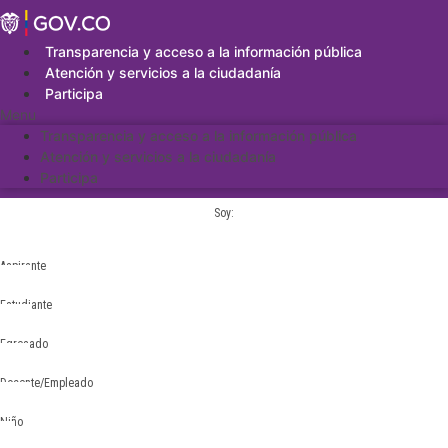
Saltar
al
contenido
Transparencia y acceso a la información pública
Atención y servicios a la ciudadanía
Participa
Menu
Transparencia y acceso a la información pública
Atención y servicios a la ciudadanía
Participa
Soy:
Aspirante
Estudiante
Egresado
Docente/Empleado
Niño