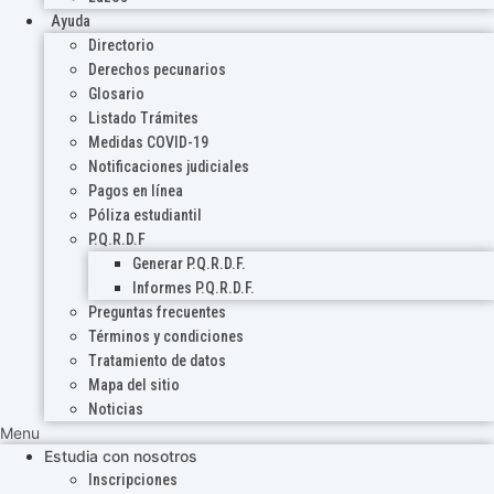
Ayuda
Directorio
Derechos pecunarios
Glosario
Listado Trámites
Medidas COVID-19
Notificaciones judiciales
Pagos en línea
Póliza estudiantil
P.Q.R.D.F
Generar P.Q.R.D.F.
Informes P.Q.R.D.F.
Preguntas frecuentes
Términos y condiciones
Tratamiento de datos
Mapa del sitio
Noticias
Menu
Estudia con nosotros
Inscripciones