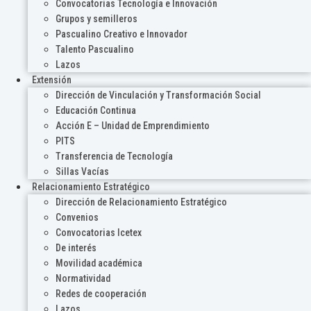
Convocatorias Tecnología e Innovación
Grupos y semilleros
Pascualino Creativo e Innovador
Talento Pascualino
Lazos
Extensión
Dirección de Vinculación y Transformación Social
Educación Continua
Acción E – Unidad de Emprendimiento
PITS
Transferencia de Tecnología
Sillas Vacías
Relacionamiento Estratégico
Dirección de Relacionamiento Estratégico
Convenios
Convocatorias Icetex
De interés
Movilidad académica
Normatividad
Redes de cooperación
Lazos