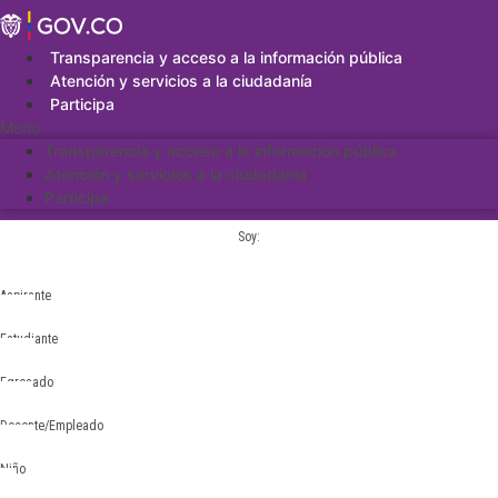
Saltar
al
contenido
Transparencia y acceso a la información pública
Atención y servicios a la ciudadanía
Participa
Menu
Transparencia y acceso a la información pública
Atención y servicios a la ciudadanía
Participa
Soy:
Aspirante
Estudiante
Egresado
Docente/Empleado
Niño