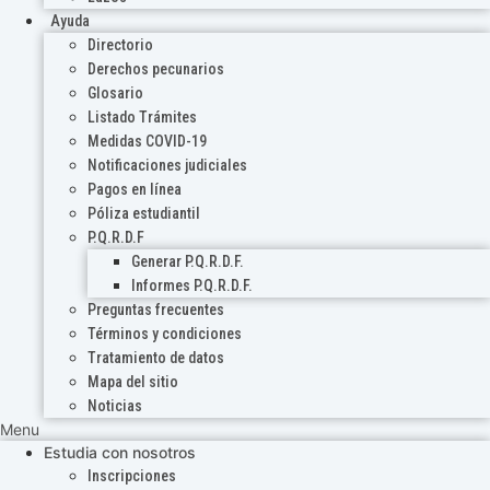
Ayuda
Directorio
Derechos pecunarios
Glosario
Listado Trámites
Medidas COVID-19
Notificaciones judiciales
Pagos en línea
Póliza estudiantil
P.Q.R.D.F
Generar P.Q.R.D.F.
Informes P.Q.R.D.F.
Preguntas frecuentes
Términos y condiciones
Tratamiento de datos
Mapa del sitio
Noticias
Menu
Estudia con nosotros
Inscripciones