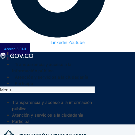
Linkedin
Youtube
Acceso SICAU
Transparencia y acceso a la
información pública
Atención y servicios a la ciudadanía
Participa
Menu
Transparencia y acceso a la información
pública
Atención y servicios a la ciudadanía
Participa