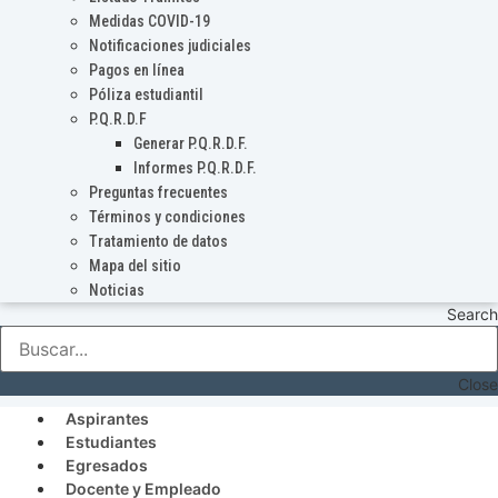
Medidas COVID-19
Notificaciones judiciales
Pagos en línea
Póliza estudiantil
P.Q.R.D.F
Generar P.Q.R.D.F.
Informes P.Q.R.D.F.
Preguntas frecuentes
Términos y condiciones
Tratamiento de datos
Mapa del sitio
Noticias
Search
Close
Aspirantes
Estudiantes
Egresados
Docente y Empleado