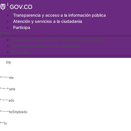
Saltar
al
contenido
Transparencia y acceso a la información pública
Atención y servicios a la ciudadanía
Participa
Menu
Transparencia y acceso a la información pública
Atención y servicios a la ciudadanía
Participa
Soy:
Aspirante
Estudiante
Egresado
Docente/Empleado
Niño