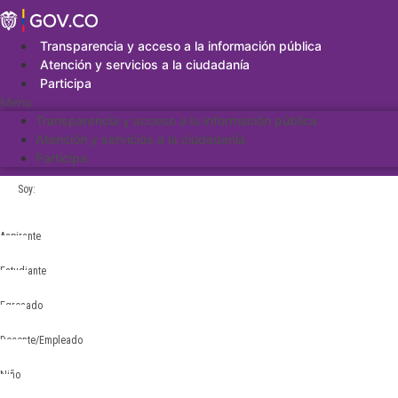
Saltar
al
contenido
Transparencia y acceso a la información pública
Atención y servicios a la ciudadanía
Participa
Menu
Transparencia y acceso a la información pública
Atención y servicios a la ciudadanía
Participa
Soy:
Aspirante
Estudiante
Egresado
Docente/Empleado
Niño