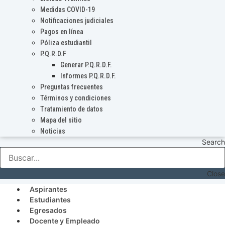
Medidas COVID-19
Notificaciones judiciales
Pagos en línea
Póliza estudiantil
P.Q.R.D.F
Generar P.Q.R.D.F.
Informes P.Q.R.D.F.
Preguntas frecuentes
Términos y condiciones
Tratamiento de datos
Mapa del sitio
Noticias
Search
Close
Aspirantes
Estudiantes
Egresados
Docente y Empleado