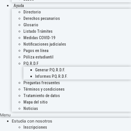
Ayuda
Directorio
Derechos pecunarios
Glosario
Listado Trámites
Medidas COVID-19
Notificaciones judiciales
Pagos en línea
Póliza estudiantil
P.Q.R.D.F
Generar P.Q.R.D.F.
Informes P.Q.R.D.F.
Preguntas frecuentes
Términos y condiciones
Tratamiento de datos
Mapa del sitio
Noticias
Menu
Estudia con nosotros
Inscripciones