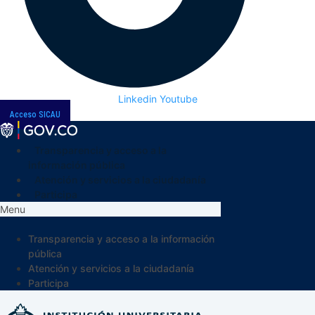
Linkedin
Youtube
Acceso SICAU
Transparencia y acceso a la
información pública
Atención y servicios a la ciudadanía
Participa
Menu
Transparencia y acceso a la información
pública
Atención y servicios a la ciudadanía
Participa