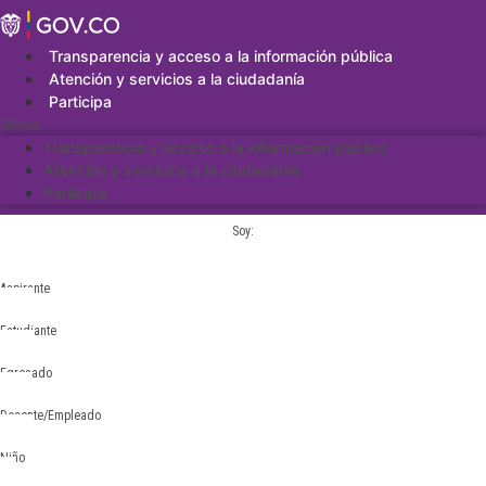
Saltar
al
contenido
Transparencia y acceso a la información pública
Atención y servicios a la ciudadanía
Participa
Menu
Transparencia y acceso a la información pública
Atención y servicios a la ciudadanía
Participa
Soy:
Aspirante
Estudiante
Egresado
Docente/Empleado
Niño