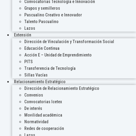
Convocatorias Tecnología e Innovación
Grupos y semilleros
Pascualino Creativo e Innovador
Talento Pascualino
Lazos
Extensión
Dirección de Vinculación y Transformación Social
Educación Continua
Acción E – Unidad de Emprendimiento
PITS
Transferencia de Tecnología
Sillas Vacías
Relacionamiento Estratégico
Dirección de Relacionamiento Estratégico
Convenios
Convocatorias Icetex
De interés
Movilidad académica
Normatividad
Redes de cooperación
Lazos