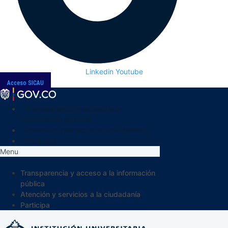
Linkedin
Youtube
Acceso SICAU
Transparencia y acceso a la
información pública
Atención y servicios a la ciudadanía
Participa
Menu
Transparencia y acceso a la información
pública
Atención y servicios a la ciudadanía
Participa