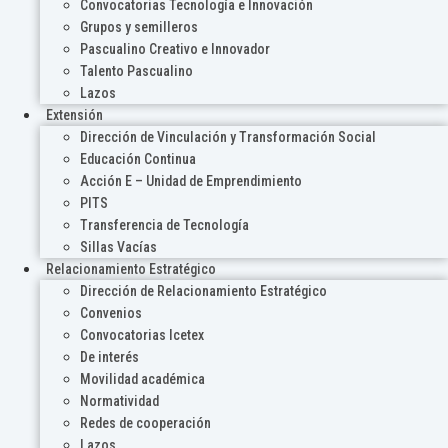
Convocatorias Tecnología e Innovación
Grupos y semilleros
Pascualino Creativo e Innovador
Talento Pascualino
Lazos
Extensión
Dirección de Vinculación y Transformación Social
Educación Continua
Acción E – Unidad de Emprendimiento
PITS
Transferencia de Tecnología
Sillas Vacías
Relacionamiento Estratégico
Dirección de Relacionamiento Estratégico
Convenios
Convocatorias Icetex
De interés
Movilidad académica
Normatividad
Redes de cooperación
Lazos