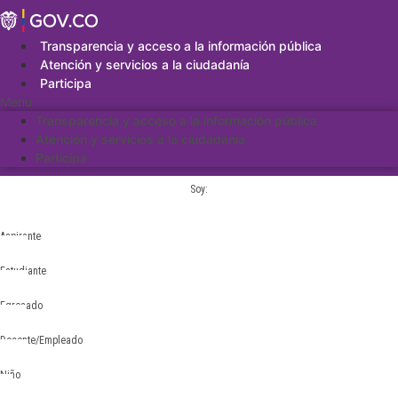
Saltar
al
contenido
Transparencia y acceso a la información pública
Atención y servicios a la ciudadanía
Participa
Menu
Transparencia y acceso a la información pública
Atención y servicios a la ciudadanía
Participa
Soy:
Aspirante
Estudiante
Egresado
Docente/Empleado
Niño