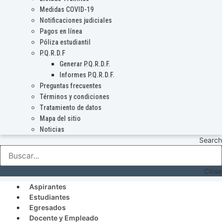
Medidas COVID-19
Notificaciones judiciales
Pagos en línea
Póliza estudiantil
P.Q.R.D.F
Generar P.Q.R.D.F.
Informes P.Q.R.D.F.
Preguntas frecuentes
Términos y condiciones
Tratamiento de datos
Mapa del sitio
Noticias
Search
Close
Aspirantes
Estudiantes
Egresados
Docente y Empleado