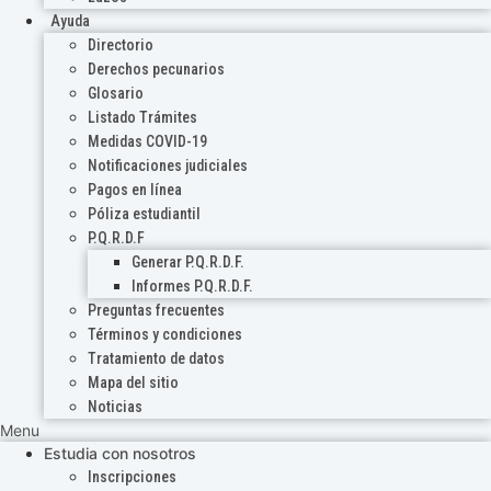
Ayuda
Directorio
Derechos pecunarios
Glosario
Listado Trámites
Medidas COVID-19
Notificaciones judiciales
Pagos en línea
Póliza estudiantil
P.Q.R.D.F
Generar P.Q.R.D.F.
Informes P.Q.R.D.F.
Preguntas frecuentes
Términos y condiciones
Tratamiento de datos
Mapa del sitio
Noticias
Menu
Estudia con nosotros
Inscripciones