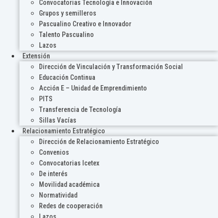
Convocatorias Tecnología e Innovación
Grupos y semilleros
Pascualino Creativo e Innovador
Talento Pascualino
Lazos
Extensión
Dirección de Vinculación y Transformación Social
Educación Continua
Acción E – Unidad de Emprendimiento
PITS
Transferencia de Tecnología
Sillas Vacías
Relacionamiento Estratégico
Dirección de Relacionamiento Estratégico
Convenios
Convocatorias Icetex
De interés
Movilidad académica
Normatividad
Redes de cooperación
Lazos