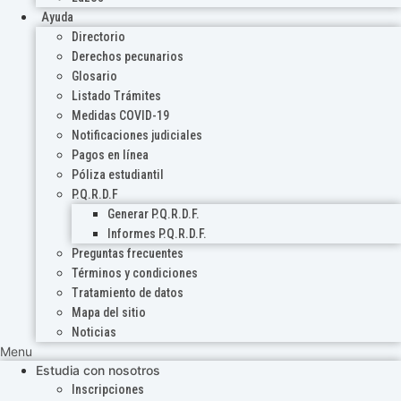
Ayuda
Directorio
Derechos pecunarios
Glosario
Listado Trámites
Medidas COVID-19
Notificaciones judiciales
Pagos en línea
Póliza estudiantil
P.Q.R.D.F
Generar P.Q.R.D.F.
Informes P.Q.R.D.F.
Preguntas frecuentes
Términos y condiciones
Tratamiento de datos
Mapa del sitio
Noticias
Menu
Estudia con nosotros
Inscripciones