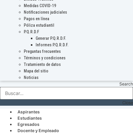
Medidas COVID-19
Notificaciones judiciales
Pagos en línea
Póliza estudiantil
P.Q.R.D.F
Generar P.Q.R.D.F.
Informes P.Q.R.D.F.
Preguntas frecuentes
Términos y condiciones
Tratamiento de datos
Mapa del sitio
Noticias
Search
Close
Aspirantes
Estudiantes
Egresados
Docente y Empleado