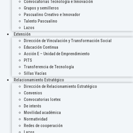
Convocatorias Tecnología e Innovación
Grupos y semilleros
Pascualino Creativo e Innovador
Talento Pascualino
Lazos
Extensión
Dirección de Vinculación y Transformación Social
Educación Continua
Acción E – Unidad de Emprendimiento
PITS
Transferencia de Tecnología
Sillas Vacías
Relacionamiento Estratégico
Dirección de Relacionamiento Estratégico
Convenios
Convocatorias Icetex
De interés
Movilidad académica
Normatividad
Redes de cooperación
Lazos