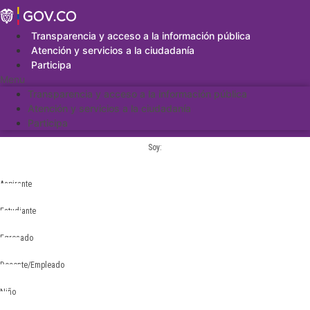
Saltar
al
contenido
Transparencia y acceso a la información pública
Atención y servicios a la ciudadanía
Participa
Menu
Transparencia y acceso a la información pública
Atención y servicios a la ciudadanía
Participa
Soy:
Aspirante
Estudiante
Egresado
Docente/Empleado
Niño