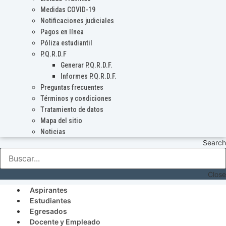
Medidas COVID-19
Notificaciones judiciales
Pagos en línea
Póliza estudiantil
P.Q.R.D.F
Generar P.Q.R.D.F.
Informes P.Q.R.D.F.
Preguntas frecuentes
Términos y condiciones
Tratamiento de datos
Mapa del sitio
Noticias
Search
Close
Aspirantes
Estudiantes
Egresados
Docente y Empleado