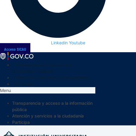
Linkedin
Youtube
Acceso SICAU
Transparencia y acceso a la
información pública
Atención y servicios a la ciudadanía
Participa
Menu
Transparencia y acceso a la información
pública
Atención y servicios a la ciudadanía
Participa