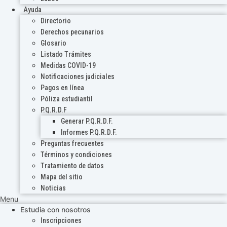
Ayuda
Directorio
Derechos pecunarios
Glosario
Listado Trámites
Medidas COVID-19
Notificaciones judiciales
Pagos en línea
Póliza estudiantil
P.Q.R.D.F
Generar P.Q.R.D.F.
Informes P.Q.R.D.F.
Preguntas frecuentes
Términos y condiciones
Tratamiento de datos
Mapa del sitio
Noticias
Menu
Estudia con nosotros
Inscripciones