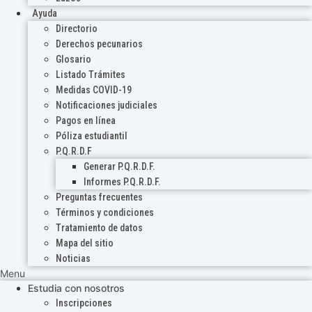
Ayuda
Directorio
Derechos pecunarios
Glosario
Listado Trámites
Medidas COVID-19
Notificaciones judiciales
Pagos en línea
Póliza estudiantil
P.Q.R.D.F
Generar P.Q.R.D.F.
Informes P.Q.R.D.F.
Preguntas frecuentes
Términos y condiciones
Tratamiento de datos
Mapa del sitio
Noticias
Menu
Estudia con nosotros
Inscripciones