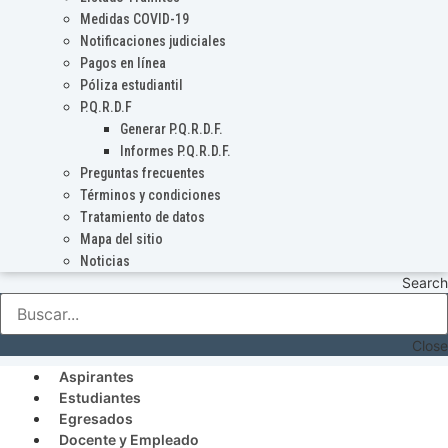
Medidas COVID-19
Notificaciones judiciales
Pagos en línea
Póliza estudiantil
P.Q.R.D.F
Generar P.Q.R.D.F.
Informes P.Q.R.D.F.
Preguntas frecuentes
Términos y condiciones
Tratamiento de datos
Mapa del sitio
Noticias
Search
Close
Aspirantes
Estudiantes
Egresados
Docente y Empleado