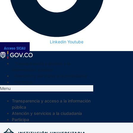
Linkedin
Youtube
Acceso SICAU
Transparencia y acceso a la
información pública
Atención y servicios a la ciudadanía
Participa
Menu
Transparencia y acceso a la información
pública
Atención y servicios a la ciudadanía
Participa