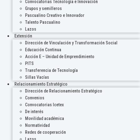
Convocatorias Tecnología e Innovación
Grupos y semilleros
Pascualino Creativo e Innovador
Talento Pascualino
Lazos
Extensión
Dirección de Vinculación y Transformación Social
Educación Continua
Acción E – Unidad de Emprendimiento
PITS
Transferencia de Tecnología
Sillas Vacías
Relacionamiento Estratégico
Dirección de Relacionamiento Estratégico
Convenios
Convocatorias Icetex
De interés
Movilidad académica
Normatividad
Redes de cooperación
Lazos