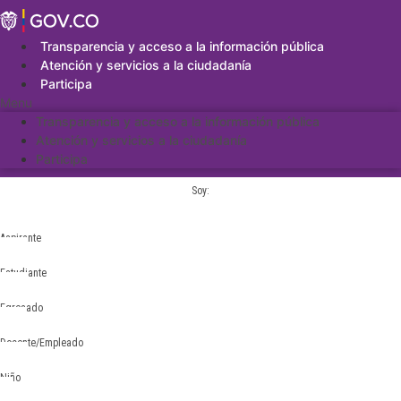
Saltar
al
contenido
Transparencia y acceso a la información pública
Atención y servicios a la ciudadanía
Participa
Menu
Transparencia y acceso a la información pública
Atención y servicios a la ciudadanía
Participa
Soy:
Aspirante
Estudiante
Egresado
Docente/Empleado
Niño