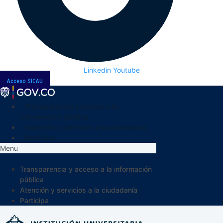
Linkedin
Youtube
Acceso SICAU
Transparencia y acceso a la
información pública
Atención y servicios a la ciudadanía
Participa
Menu
Transparencia y acceso a la información
pública
Atención y servicios a la ciudadanía
Participa