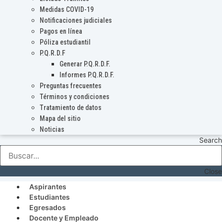
Medidas COVID-19
Notificaciones judiciales
Pagos en línea
Póliza estudiantil
P.Q.R.D.F
Generar P.Q.R.D.F.
Informes P.Q.R.D.F.
Preguntas frecuentes
Términos y condiciones
Tratamiento de datos
Mapa del sitio
Noticias
Search
Close
Aspirantes
Estudiantes
Egresados
Docente y Empleado