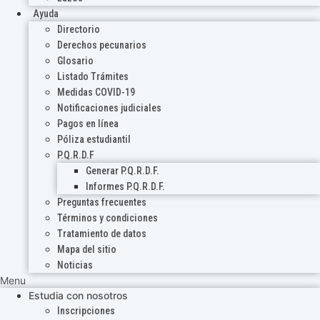
Ayuda
Directorio
Derechos pecunarios
Glosario
Listado Trámites
Medidas COVID-19
Notificaciones judiciales
Pagos en línea
Póliza estudiantil
P.Q.R.D.F
Generar P.Q.R.D.F.
Informes P.Q.R.D.F.
Preguntas frecuentes
Términos y condiciones
Tratamiento de datos
Mapa del sitio
Noticias
Menu
Estudia con nosotros
Inscripciones