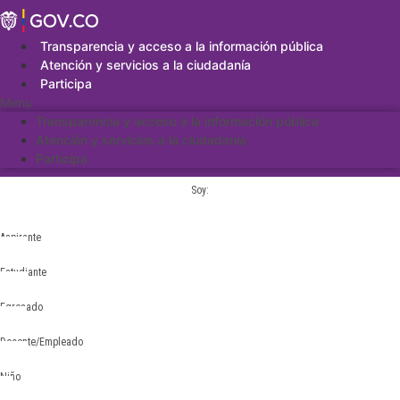
Saltar
al
contenido
Transparencia y acceso a la información pública
Atención y servicios a la ciudadanía
Participa
Menu
Transparencia y acceso a la información pública
Atención y servicios a la ciudadanía
Participa
Soy:
Aspirante
Estudiante
Egresado
Docente/Empleado
Niño