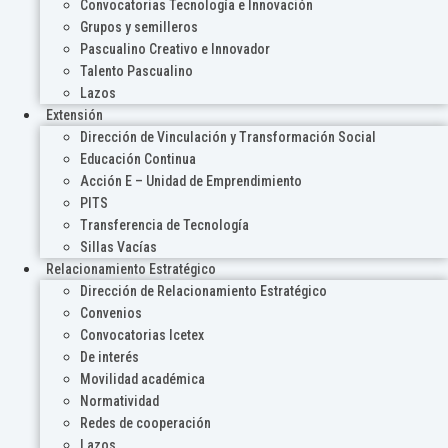
Convocatorias Tecnología e Innovación
Grupos y semilleros
Pascualino Creativo e Innovador
Talento Pascualino
Lazos
Extensión
Dirección de Vinculación y Transformación Social
Educación Continua
Acción E – Unidad de Emprendimiento
PITS
Transferencia de Tecnología
Sillas Vacías
Relacionamiento Estratégico
Dirección de Relacionamiento Estratégico
Convenios
Convocatorias Icetex
De interés
Movilidad académica
Normatividad
Redes de cooperación
Lazos