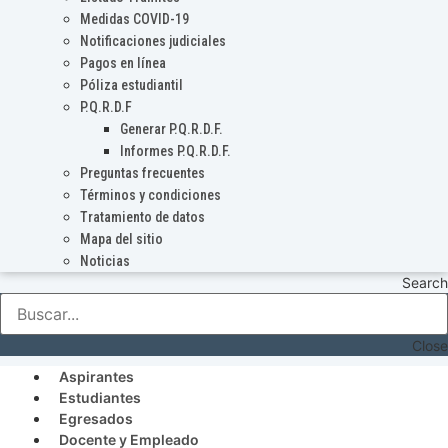
Medidas COVID-19
Notificaciones judiciales
Pagos en línea
Póliza estudiantil
P.Q.R.D.F
Generar P.Q.R.D.F.
Informes P.Q.R.D.F.
Preguntas frecuentes
Términos y condiciones
Tratamiento de datos
Mapa del sitio
Noticias
Search
Close
Aspirantes
Estudiantes
Egresados
Docente y Empleado