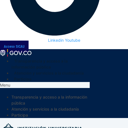
Linkedin
Youtube
Acceso SICAU
Transparencia y acceso a la
información pública
Atención y servicios a la ciudadanía
Participa
Menu
Transparencia y acceso a la información
pública
Atención y servicios a la ciudadanía
Participa