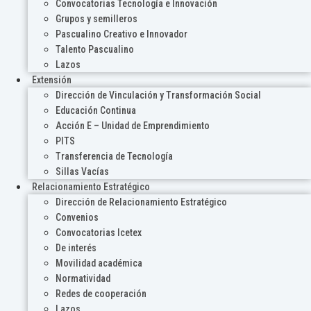
Convocatorias Tecnología e Innovación
Grupos y semilleros
Pascualino Creativo e Innovador
Talento Pascualino
Lazos
Extensión
Dirección de Vinculación y Transformación Social
Educación Continua
Acción E – Unidad de Emprendimiento
PITS
Transferencia de Tecnología
Sillas Vacías
Relacionamiento Estratégico
Dirección de Relacionamiento Estratégico
Convenios
Convocatorias Icetex
De interés
Movilidad académica
Normatividad
Redes de cooperación
Lazos