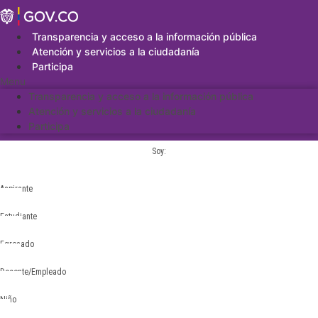
Saltar
al
contenido
Transparencia y acceso a la información pública
Atención y servicios a la ciudadanía
Participa
Menu
Transparencia y acceso a la información pública
Atención y servicios a la ciudadanía
Participa
Soy:
Aspirante
Estudiante
Egresado
Docente/Empleado
Niño