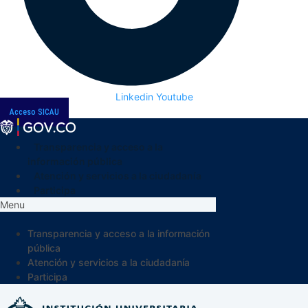
Linkedin
Youtube
Acceso SICAU
Transparencia y acceso a la
información pública
Atención y servicios a la ciudadanía
Participa
Menu
Transparencia y acceso a la información
pública
Atención y servicios a la ciudadanía
Participa