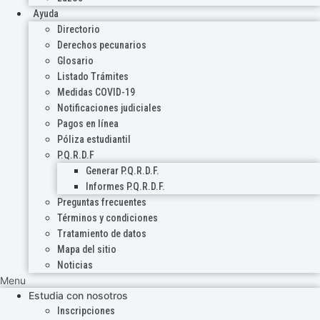
Ayuda
Directorio
Derechos pecunarios
Glosario
Listado Trámites
Medidas COVID-19
Notificaciones judiciales
Pagos en línea
Póliza estudiantil
P.Q.R.D.F
Generar P.Q.R.D.F.
Informes P.Q.R.D.F.
Preguntas frecuentes
Términos y condiciones
Tratamiento de datos
Mapa del sitio
Noticias
Menu
Estudia con nosotros
Inscripciones