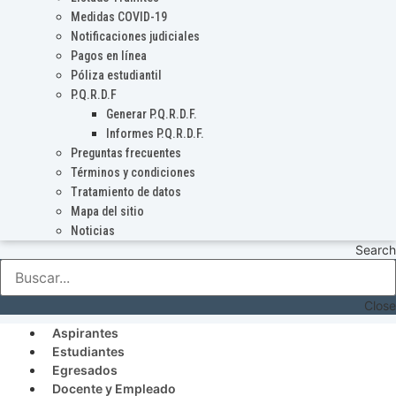
Medidas COVID-19
Notificaciones judiciales
Pagos en línea
Póliza estudiantil
P.Q.R.D.F
Generar P.Q.R.D.F.
Informes P.Q.R.D.F.
Preguntas frecuentes
Términos y condiciones
Tratamiento de datos
Mapa del sitio
Noticias
Search
Close
Aspirantes
Estudiantes
Egresados
Docente y Empleado