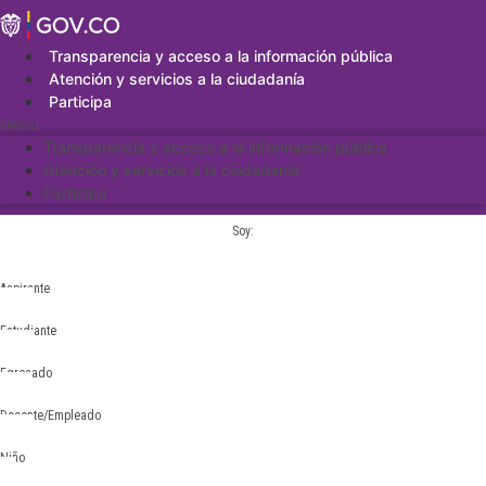
Saltar
al
contenido
Transparencia y acceso a la información pública
Atención y servicios a la ciudadanía
Participa
Menu
Transparencia y acceso a la información pública
Atención y servicios a la ciudadanía
Participa
Soy:
Aspirante
Estudiante
Egresado
Docente/Empleado
Niño