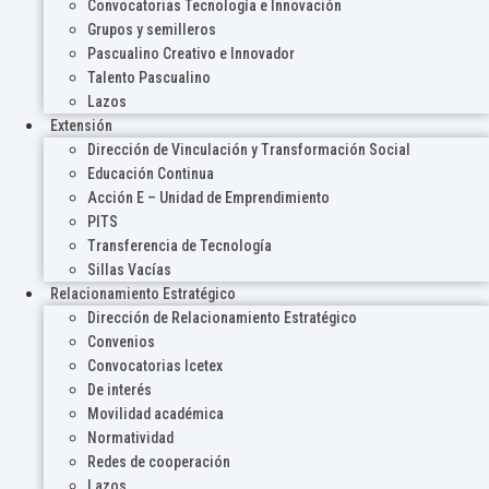
Convocatorias Tecnología e Innovación
Grupos y semilleros
Pascualino Creativo e Innovador
Talento Pascualino
Lazos
Extensión
Dirección de Vinculación y Transformación Social
Educación Continua
Acción E – Unidad de Emprendimiento
PITS
Transferencia de Tecnología
Sillas Vacías
Relacionamiento Estratégico
Dirección de Relacionamiento Estratégico
Convenios
Convocatorias Icetex
De interés
Movilidad académica
Normatividad
Redes de cooperación
Lazos