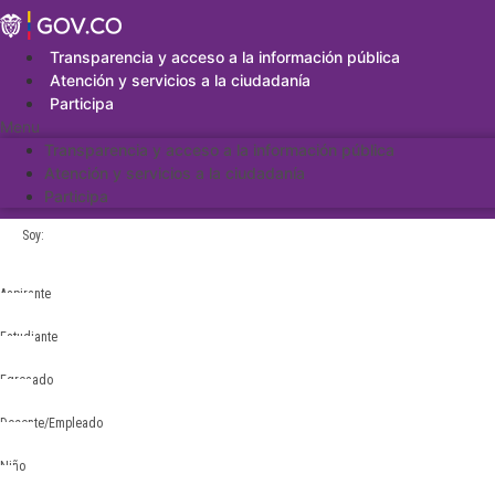
Saltar
al
contenido
Transparencia y acceso a la información pública
Atención y servicios a la ciudadanía
Participa
Menu
Transparencia y acceso a la información pública
Atención y servicios a la ciudadanía
Participa
Soy:
Aspirante
Estudiante
Egresado
Docente/Empleado
Niño