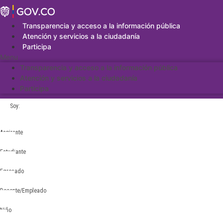
Saltar
al
contenido
Transparencia y acceso a la información pública
Atención y servicios a la ciudadanía
Participa
Menu
Transparencia y acceso a la información pública
Atención y servicios a la ciudadanía
Participa
Soy:
Aspirante
Estudiante
Egresado
Docente/Empleado
Niño