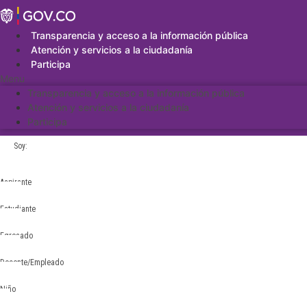
Saltar
al
contenido
Transparencia y acceso a la información pública
Atención y servicios a la ciudadanía
Participa
Menu
Transparencia y acceso a la información pública
Atención y servicios a la ciudadanía
Participa
Soy:
Aspirante
Estudiante
Egresado
Docente/Empleado
Niño