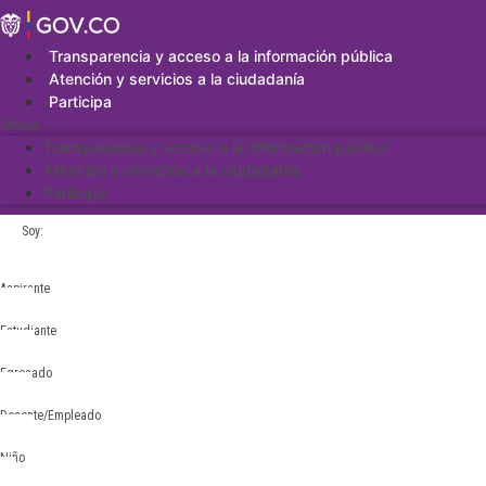
Saltar
al
contenido
Transparencia y acceso a la información pública
Atención y servicios a la ciudadanía
Participa
Menu
Transparencia y acceso a la información pública
Atención y servicios a la ciudadanía
Participa
Soy:
Aspirante
Estudiante
Egresado
Docente/Empleado
Niño