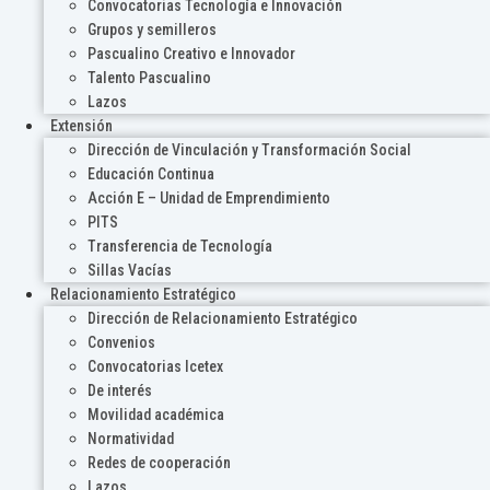
Convocatorias Tecnología e Innovación
Grupos y semilleros
Pascualino Creativo e Innovador
Talento Pascualino
Lazos
Extensión
Dirección de Vinculación y Transformación Social
Educación Continua
Acción E – Unidad de Emprendimiento
PITS
Transferencia de Tecnología
Sillas Vacías
Relacionamiento Estratégico
Dirección de Relacionamiento Estratégico
Convenios
Convocatorias Icetex
De interés
Movilidad académica
Normatividad
Redes de cooperación
Lazos