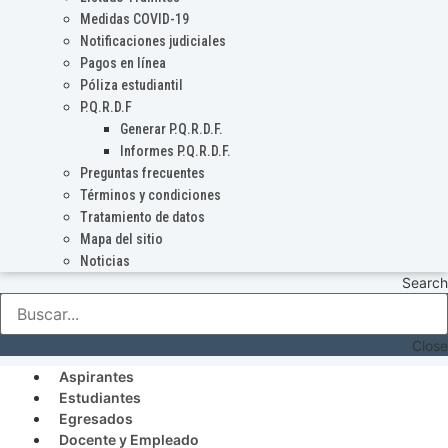
Medidas COVID-19
Notificaciones judiciales
Pagos en línea
Póliza estudiantil
P.Q.R.D.F
Generar P.Q.R.D.F.
Informes P.Q.R.D.F.
Preguntas frecuentes
Términos y condiciones
Tratamiento de datos
Mapa del sitio
Noticias
Search
Close
Aspirantes
Estudiantes
Egresados
Docente y Empleado