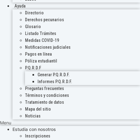
Ayuda
Directorio
Derechos pecunarios
Glosario
Listado Trámites
Medidas COVID-19
Notificaciones judiciales
Pagos en línea
Póliza estudiantil
P.Q.R.D.F
Generar P.Q.R.D.F.
Informes P.Q.R.D.F.
Preguntas frecuentes
Términos y condiciones
Tratamiento de datos
Mapa del sitio
Noticias
Menu
Estudia con nosotros
Inscripciones