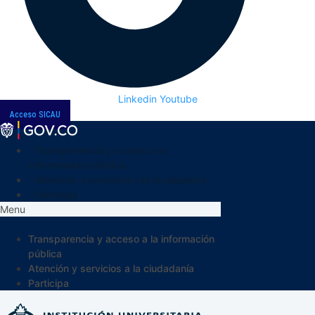
Linkedin
Youtube
Acceso SICAU
Transparencia y acceso a la
información pública
Atención y servicios a la ciudadanía
Participa
Menu
Transparencia y acceso a la información
pública
Atención y servicios a la ciudadanía
Participa