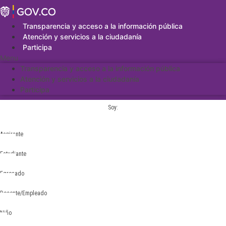
Saltar
al
contenido
Transparencia y acceso a la información pública
Atención y servicios a la ciudadanía
Participa
Menu
Transparencia y acceso a la información pública
Atención y servicios a la ciudadanía
Participa
Soy:
Aspirante
Estudiante
Egresado
Docente/Empleado
Niño