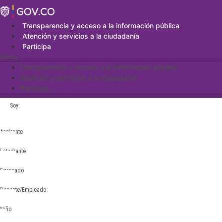
Saltar
al
contenido
Transparencia y acceso a la información pública
Atención y servicios a la ciudadanía
Participa
Menu
Transparencia y acceso a la información pública
Atención y servicios a la ciudadanía
Participa
Soy:
Aspirante
Estudiante
Egresado
Docente/Empleado
Niño