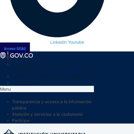
Linkedin
Youtube
Acceso SICAU
Transparencia y acceso a la
información pública
Atención y servicios a la ciudadanía
Participa
Menu
Transparencia y acceso a la información
pública
Atención y servicios a la ciudadanía
Participa