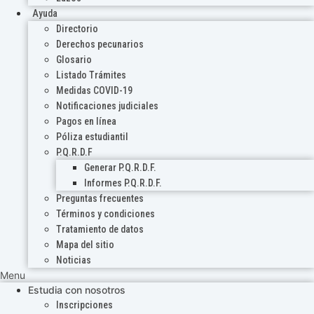
Ayuda
Directorio
Derechos pecunarios
Glosario
Listado Trámites
Medidas COVID-19
Notificaciones judiciales
Pagos en línea
Póliza estudiantil
P.Q.R.D.F
Generar P.Q.R.D.F.
Informes P.Q.R.D.F.
Preguntas frecuentes
Términos y condiciones
Tratamiento de datos
Mapa del sitio
Noticias
Menu
Estudia con nosotros
Inscripciones