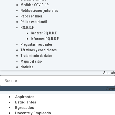
Medidas COVID-19
Notificaciones judiciales
Pagos en línea
Póliza estudiantil
P.Q.R.D.F
Generar P.Q.R.D.F.
Informes P.Q.R.D.F.
Preguntas frecuentes
Términos y condiciones
Tratamiento de datos
Mapa del sitio
Noticias
Search
Close
Aspirantes
Estudiantes
Egresados
Docente y Empleado