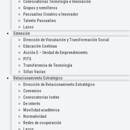
Convocatorias Tecnología e Innovación
Grupos y semilleros
Pascualino Creativo e Innovador
Talento Pascualino
Lazos
Extensión
Dirección de Vinculación y Transformación Social
Educación Continua
Acción E – Unidad de Emprendimiento
PITS
Transferencia de Tecnología
Sillas Vacías
Relacionamiento Estratégico
Dirección de Relacionamiento Estratégico
Convenios
Convocatorias Icetex
De interés
Movilidad académica
Normatividad
Redes de cooperación
Lazos