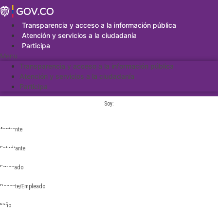
Saltar
al
contenido
Transparencia y acceso a la información pública
Atención y servicios a la ciudadanía
Participa
Menu
Transparencia y acceso a la información pública
Atención y servicios a la ciudadanía
Participa
Soy:
Aspirante
Estudiante
Egresado
Docente/Empleado
Niño