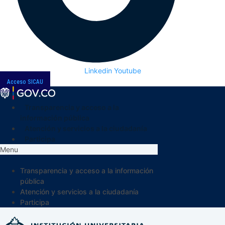
Linkedin
Youtube
Acceso SICAU
Transparencia y acceso a la
información pública
Atención y servicios a la ciudadanía
Participa
Menu
Transparencia y acceso a la información
pública
Atención y servicios a la ciudadanía
Participa