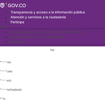
Saltar
al
contenido
Transparencia y acceso a la información pública
Atención y servicios a la ciudadanía
Participa
Menu
Transparencia y acceso a la información pública
Atención y servicios a la ciudadanía
Participa
Soy:
Aspirante
Estudiante
Egresado
Docente/Empleado
Niño