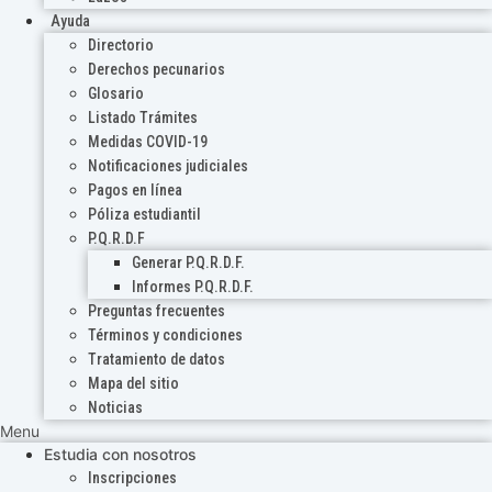
Ayuda
Directorio
Derechos pecunarios
Glosario
Listado Trámites
Medidas COVID-19
Notificaciones judiciales
Pagos en línea
Póliza estudiantil
P.Q.R.D.F
Generar P.Q.R.D.F.
Informes P.Q.R.D.F.
Preguntas frecuentes
Términos y condiciones
Tratamiento de datos
Mapa del sitio
Noticias
Menu
Estudia con nosotros
Inscripciones