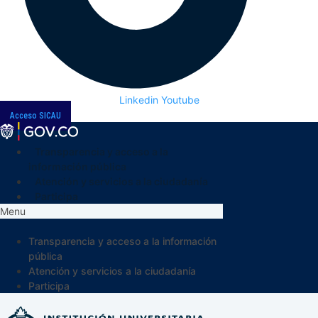
Linkedin
Youtube
Acceso SICAU
Transparencia y acceso a la
información pública
Atención y servicios a la ciudadanía
Participa
Menu
Transparencia y acceso a la información
pública
Atención y servicios a la ciudadanía
Participa