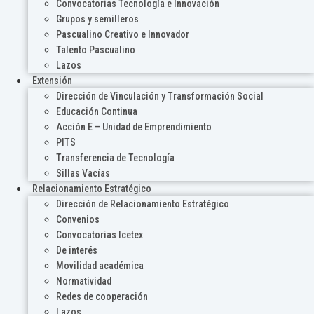
Convocatorias Tecnología e Innovación
Grupos y semilleros
Pascualino Creativo e Innovador
Talento Pascualino
Lazos
Extensión
Dirección de Vinculación y Transformación Social
Educación Continua
Acción E – Unidad de Emprendimiento
PITS
Transferencia de Tecnología
Sillas Vacías
Relacionamiento Estratégico
Dirección de Relacionamiento Estratégico
Convenios
Convocatorias Icetex
De interés
Movilidad académica
Normatividad
Redes de cooperación
Lazos