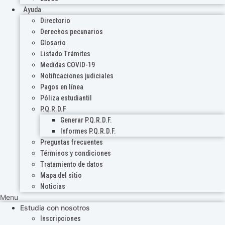
Ayuda
Directorio
Derechos pecunarios
Glosario
Listado Trámites
Medidas COVID-19
Notificaciones judiciales
Pagos en línea
Póliza estudiantil
P.Q.R.D.F
Generar P.Q.R.D.F.
Informes P.Q.R.D.F.
Preguntas frecuentes
Términos y condiciones
Tratamiento de datos
Mapa del sitio
Noticias
Menu
Estudia con nosotros
Inscripciones