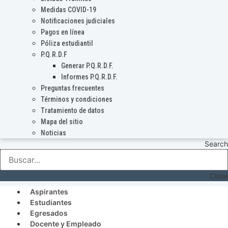
Medidas COVID-19
Notificaciones judiciales
Pagos en línea
Póliza estudiantil
P.Q.R.D.F
Generar P.Q.R.D.F.
Informes P.Q.R.D.F.
Preguntas frecuentes
Términos y condiciones
Tratamiento de datos
Mapa del sitio
Noticias
Search
Close
Aspirantes
Estudiantes
Egresados
Docente y Empleado