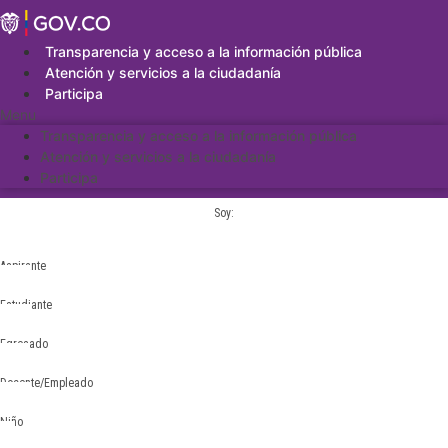
Saltar
al
contenido
Transparencia y acceso a la información pública
Atención y servicios a la ciudadanía
Participa
Menu
Transparencia y acceso a la información pública
Atención y servicios a la ciudadanía
Participa
Soy:
Aspirante
Estudiante
Egresado
Docente/Empleado
Niño