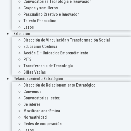
Convocatorias Tecnología e Innovación
Grupos y semilleros
Pascualino Creativo e Innovador
Talento Pascualino
Lazos
Extensión
Dirección de Vinculación y Transformación Social
Educación Continua
Acción E – Unidad de Emprendimiento
PITS
Transferencia de Tecnología
Sillas Vacías
Relacionamiento Estratégico
Dirección de Relacionamiento Estratégico
Convenios
Convocatorias Icetex
De interés
Movilidad académica
Normatividad
Redes de cooperación
Lazos