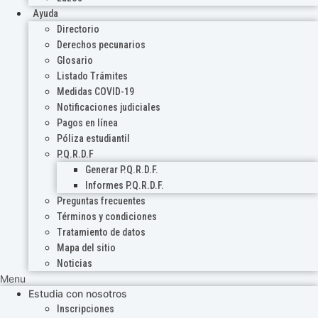
Ayuda
Directorio
Derechos pecunarios
Glosario
Listado Trámites
Medidas COVID-19
Notificaciones judiciales
Pagos en línea
Póliza estudiantil
P.Q.R.D.F
Generar P.Q.R.D.F.
Informes P.Q.R.D.F.
Preguntas frecuentes
Términos y condiciones
Tratamiento de datos
Mapa del sitio
Noticias
Menu
Estudia con nosotros
Inscripciones