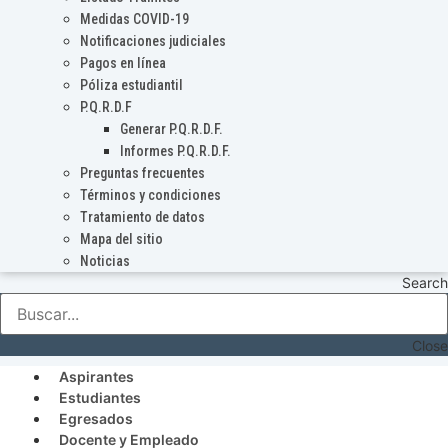
Medidas COVID-19
Notificaciones judiciales
Pagos en línea
Póliza estudiantil
P.Q.R.D.F
Generar P.Q.R.D.F.
Informes P.Q.R.D.F.
Preguntas frecuentes
Términos y condiciones
Tratamiento de datos
Mapa del sitio
Noticias
Search
Close
Aspirantes
Estudiantes
Egresados
Docente y Empleado