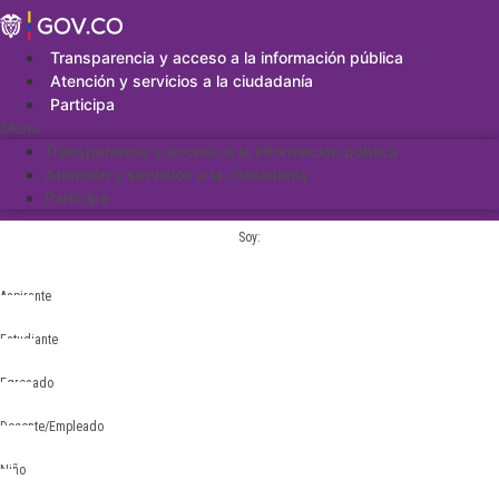
Saltar
al
contenido
Transparencia y acceso a la información pública
Atención y servicios a la ciudadanía
Participa
Menu
Transparencia y acceso a la información pública
Atención y servicios a la ciudadanía
Participa
Soy:
Aspirante
Estudiante
Egresado
Docente/Empleado
Niño