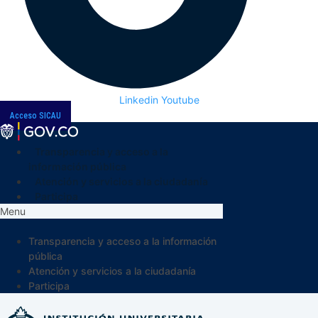
Linkedin
Youtube
Acceso SICAU
Transparencia y acceso a la
información pública
Atención y servicios a la ciudadanía
Participa
Menu
Transparencia y acceso a la información
pública
Atención y servicios a la ciudadanía
Participa