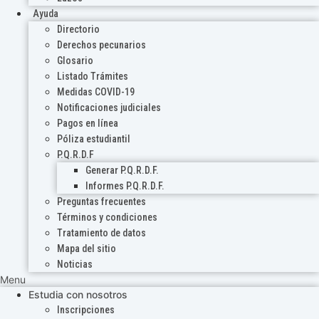
Ayuda
Directorio
Derechos pecunarios
Glosario
Listado Trámites
Medidas COVID-19
Notificaciones judiciales
Pagos en línea
Póliza estudiantil
P.Q.R.D.F
Generar P.Q.R.D.F.
Informes P.Q.R.D.F.
Preguntas frecuentes
Términos y condiciones
Tratamiento de datos
Mapa del sitio
Noticias
Menu
Estudia con nosotros
Inscripciones