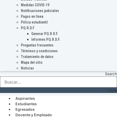
Medidas COVID-19
Notificaciones judiciales
Pagos en línea
Póliza estudiantil
P.Q.R.D.F
Generar P.Q.R.D.F.
Informes P.Q.R.D.F.
Preguntas frecuentes
Términos y condiciones
Tratamiento de datos
Mapa del sitio
Noticias
Search
Close
Aspirantes
Estudiantes
Egresados
Docente y Empleado