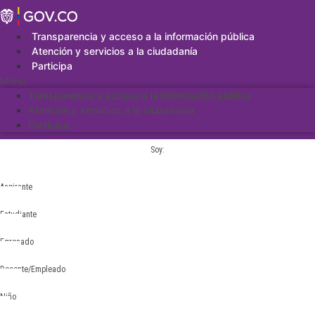
Saltar
al
contenido
Transparencia y acceso a la información pública
Atención y servicios a la ciudadanía
Participa
Menu
Transparencia y acceso a la información pública
Atención y servicios a la ciudadanía
Participa
Soy:
Aspirante
Estudiante
Egresado
Docente/Empleado
Niño