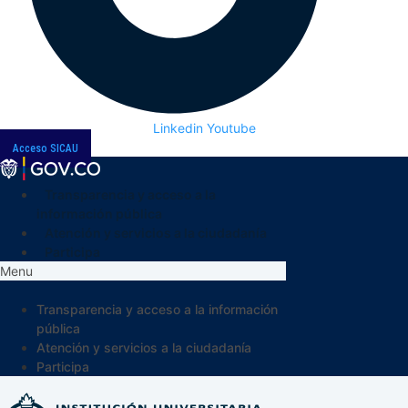
Linkedin
Youtube
Acceso SICAU
Transparencia y acceso a la
información pública
Atención y servicios a la ciudadanía
Participa
Menu
Transparencia y acceso a la información
pública
Atención y servicios a la ciudadanía
Participa