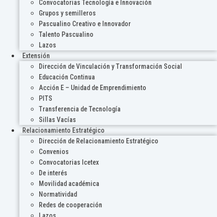
Convocatorias Tecnología e Innovación
Grupos y semilleros
Pascualino Creativo e Innovador
Talento Pascualino
Lazos
Extensión
Dirección de Vinculación y Transformación Social
Educación Continua
Acción E – Unidad de Emprendimiento
PITS
Transferencia de Tecnología
Sillas Vacías
Relacionamiento Estratégico
Dirección de Relacionamiento Estratégico
Convenios
Convocatorias Icetex
De interés
Movilidad académica
Normatividad
Redes de cooperación
Lazos