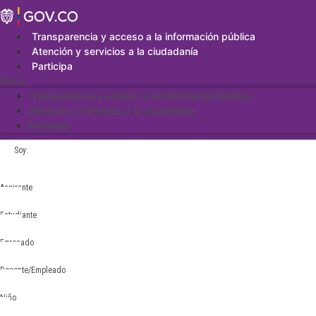
Saltar
al
contenido
Transparencia y acceso a la información pública
Atención y servicios a la ciudadanía
Participa
Menu
Transparencia y acceso a la información pública
Atención y servicios a la ciudadanía
Participa
Soy:
Aspirante
Estudiante
Egresado
Docente/Empleado
Niño