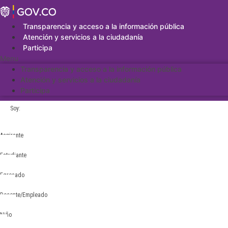
Saltar
al
contenido
Transparencia y acceso a la información pública
Atención y servicios a la ciudadanía
Participa
Menu
Transparencia y acceso a la información pública
Atención y servicios a la ciudadanía
Participa
Soy:
Aspirante
Estudiante
Egresado
Docente/Empleado
Niño