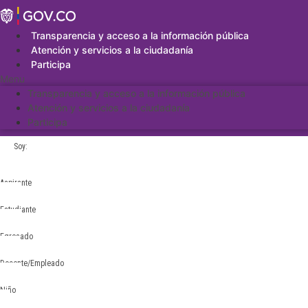
Saltar
al
contenido
Transparencia y acceso a la información pública
Atención y servicios a la ciudadanía
Participa
Menu
Transparencia y acceso a la información pública
Atención y servicios a la ciudadanía
Participa
Soy:
Aspirante
Estudiante
Egresado
Docente/Empleado
Niño