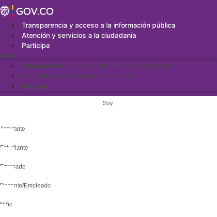
Saltar
al
contenido
Transparencia y acceso a la información pública
Atención y servicios a la ciudadanía
Participa
Menu
Transparencia y acceso a la información pública
Atención y servicios a la ciudadanía
Participa
Soy:
Aspirante
Estudiante
Egresado
Docente/Empleado
Niño