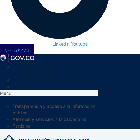
Linkedin
Youtube
Acceso SICAU
Transparencia y acceso a la
información pública
Atención y servicios a la ciudadanía
Participa
Menu
Transparencia y acceso a la información
pública
Atención y servicios a la ciudadanía
Participa