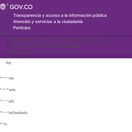
Saltar
al
contenido
Transparencia y acceso a la información pública
Atención y servicios a la ciudadanía
Participa
Menu
Transparencia y acceso a la información pública
Atención y servicios a la ciudadanía
Participa
Soy:
Aspirante
Estudiante
Egresado
Docente/Empleado
Niño