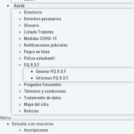
Ayuda
Directorio
Derechos pecunarios
Glosario
Listado Trámites
Medidas COVID-19
Notificaciones judiciales
Pagos en línea
Póliza estudiantil
P.Q.R.D.F
Generar P.Q.R.D.F.
Informes P.Q.R.D.F.
Preguntas frecuentes
Términos y condiciones
Tratamiento de datos
Mapa del sitio
Noticias
Menu
Estudia con nosotros
Inscripciones