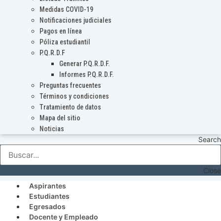
Medidas COVID-19
Notificaciones judiciales
Pagos en línea
Póliza estudiantil
P.Q.R.D.F
Generar P.Q.R.D.F.
Informes P.Q.R.D.F.
Preguntas frecuentes
Términos y condiciones
Tratamiento de datos
Mapa del sitio
Noticias
Search
Close
Aspirantes
Estudiantes
Egresados
Docente y Empleado