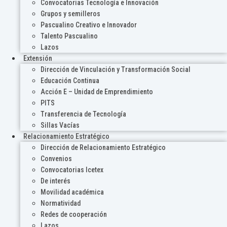
Convocatorias Tecnología e Innovación
Grupos y semilleros
Pascualino Creativo e Innovador
Talento Pascualino
Lazos
Extensión
Dirección de Vinculación y Transformación Social
Educación Continua
Acción E – Unidad de Emprendimiento
PITS
Transferencia de Tecnología
Sillas Vacías
Relacionamiento Estratégico
Dirección de Relacionamiento Estratégico
Convenios
Convocatorias Icetex
De interés
Movilidad académica
Normatividad
Redes de cooperación
Lazos