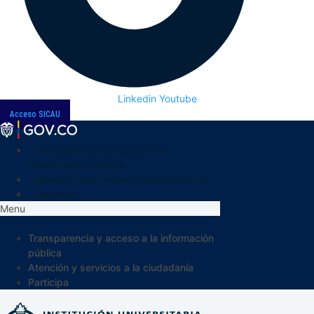
Linkedin
Youtube
Acceso SICAU
Transparencia y acceso a la
información pública
Atención y servicios a la ciudadanía
Participa
Menu
Transparencia y acceso a la información
pública
Atención y servicios a la ciudadanía
Participa