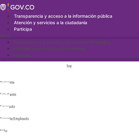
Saltar
al
contenido
Transparencia y acceso a la información pública
Atención y servicios a la ciudadanía
Participa
Menu
Transparencia y acceso a la información pública
Atención y servicios a la ciudadanía
Participa
Soy:
Aspirante
Estudiante
Egresado
Docente/Empleado
Niño